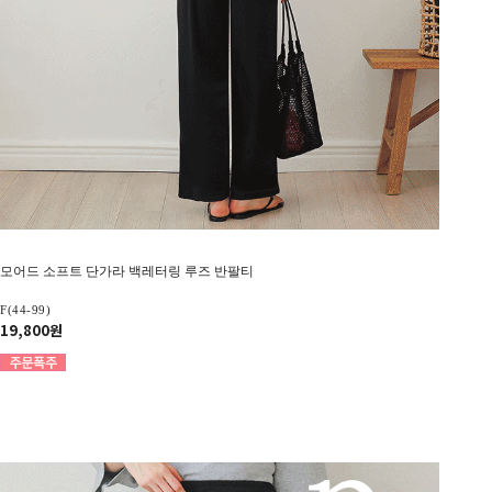
모어드 소프트 단가라 백레터링 루즈 반팔티
F(44-99)
19,800원