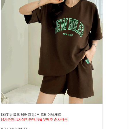
[SET]뉴룰즈 레터링 3.5부 트레이닝세트
[4차완판! 5차예약판매] 8월셋째주 순차배송