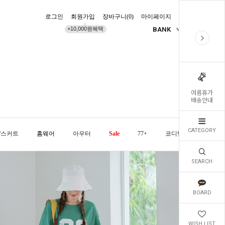
로그인
회원가입
장바구니(
0
)
마이페이지
배송조회
+10,000원혜택
BANK
KR
여름휴가
배송안내
CATEGORY
/스커트
홈웨어
아우터
Sale
77+
코디템
오늘발
SEARCH
BOARD
WISH LIST