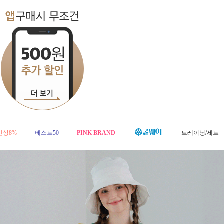
신상8%
베스트50
PINK BRAND
트레이닝/세트