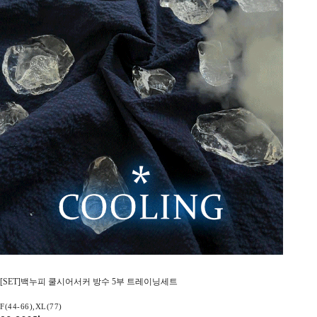
[SET]백누피 쿨시어서커 방수 5부 트레이닝세트
F(44-66),XL(77)