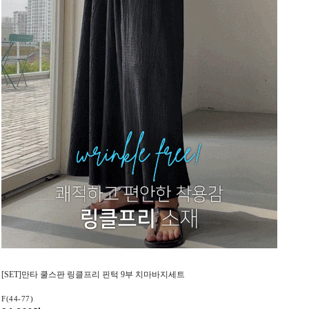
[SET]만타 쿨스판 링클프리 핀턱 9부 치마바지세트
F(44-77)