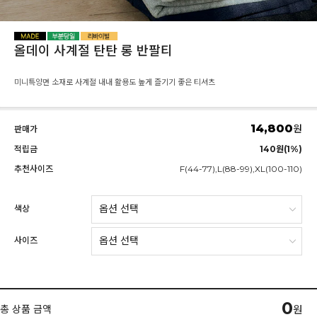
올데이 사계절 탄탄 롱 반팔티
미니특양면 소재로 사계절 내내 활용도 높게 즐기기 좋은 티셔츠
14,800
원
판매가
적립금
140원(1%)
추천사이즈
F(44-77),L(88-99),XL(100-110)
색상
사이즈
0
총 상품 금액
원