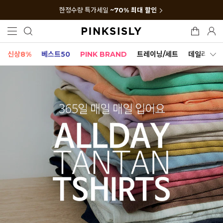
한정수량 특가세일
~70% 최대 할인
신상8%
베스트50
PINK BRAND
트레이닝/세트
데일리세트