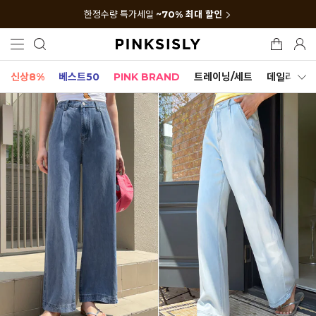
한정수량 특가세일
~70% 최대 할인
신상8%
베스트50
PINK BRAND
트레이닝/세트
데일리세트