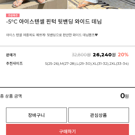
-5ºC 아이스텐셀 핀턱 뒷밴딩 와이드 데님
아이스 텐셀 여름에도 예쁘게! 뒷밴딩으로 편안한 와이드 데님팬츠♥
26,240
20%
32,800
원
원
판매가
추천사이즈
S(25-26),M(27-28),L(29-30),XL(31-32),2XL(33-34)
0
총 상품 금액
원
장바구니
관심상품
구매하기