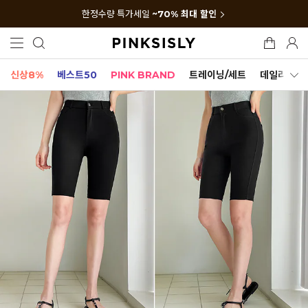
한정수량 특가세일
~70% 최대 할인
신상8%
베스트50
PINK BRAND
트레이닝/세트
데일리세트