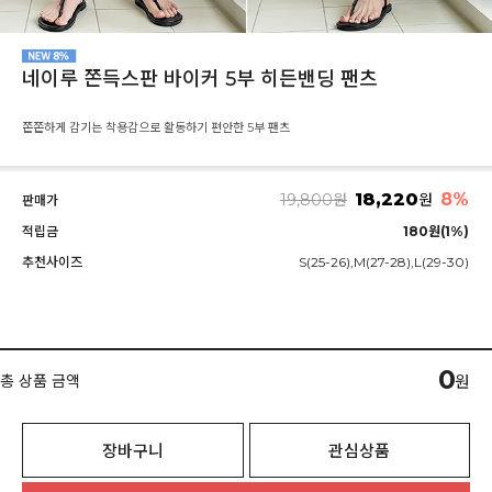
네이루 쫀득스판 바이커 5부 히든밴딩 팬츠
쫀쫀하게 감기는 착용감으로 활동하기 편안한 5부 팬츠
18,220
8%
19,800
원
원
판매가
적립금
180원(1%)
추천사이즈
S(25-26),M(27-28),L(29-30)
0
총 상품 금액
원
장바구니
관심상품