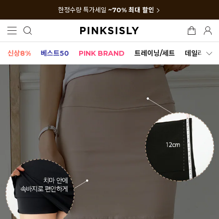
한정수량 특가세일
~70% 최대 할인
신상8%
베스트50
PINK BRAND
트레이닝/세트
데일리세트