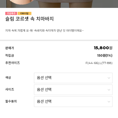
슬림 코르셋 속 치마바지
치마 속에 가볍게 쏘-옥! 속바지와 속치마가 만난 잇 아이템이에요~
15,800
원
판매가
적립금
150원(1%)
추천사이즈
F(44-66),L(77-88)
색상
사이즈
필수동의