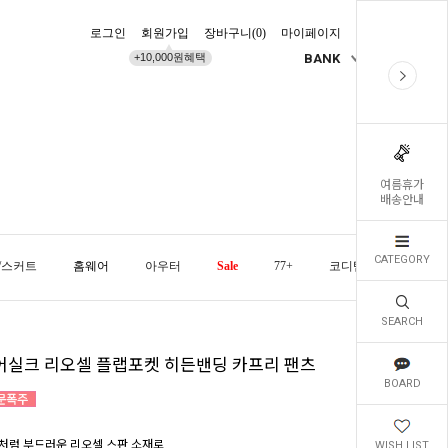
로그인
회원가입
장바구니(
0
)
마이페이지
배송조회
+10,000원혜택
BANK
KR
여름휴가
배송안내
CATEGORY
/스커트
홈웨어
아우터
Sale
77+
코디템
오늘발
SEARCH
어실크 리오셀 플랩포켓 히든밴딩 카프리 팬츠
BOARD
처럼 부드러운 리오셀 스판 소재로
WISH LIST