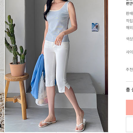
편안
판매
적립
해외
색상
사이
추천
총 