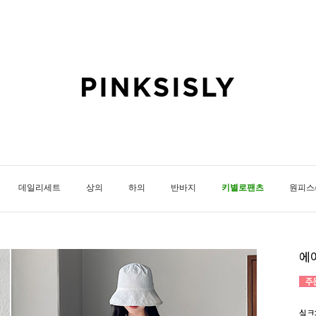
데일리세트
상의
하의
반바지
키별로팬츠
원피스
에
실크