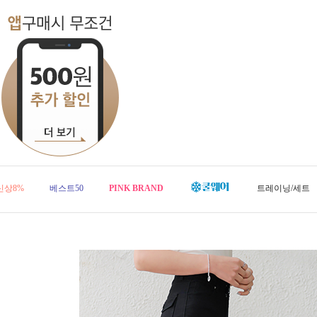
신상8%
베스트50
PINK BRAND
트레이닝/세트