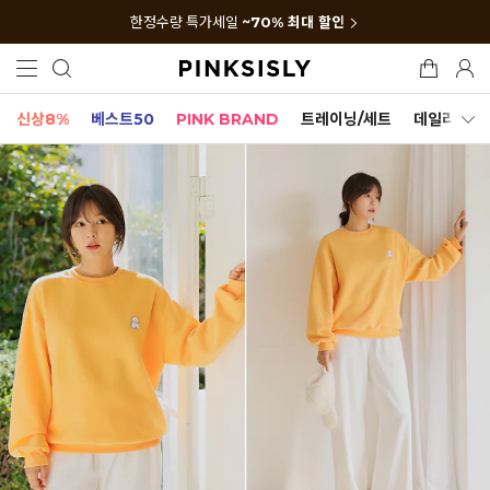
한정수량 특가세일
~70% 최대 할인
신상8%
베스트50
PINK BRAND
트레이닝/세트
데일리세트