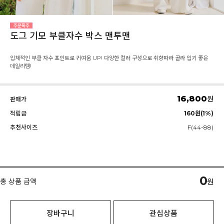
도그 기모 부클자수 박스 맨투맨
입체적인 부클 자수 포인트로 귀여움 UP! 다양한 컬러 구성으로 취향따라 골라 입기 좋은
데일리템!
16,800
원
판매가
적립금
160원(1%)
추천사이즈
F(44-88)
0
총 상품 금액
원
장바구니
관심상품