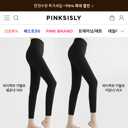
한정수량 특가세일
~70% 최대 할인
신상8%
베스트50
PINK BRAND
트레이닝/세트
데일리세트