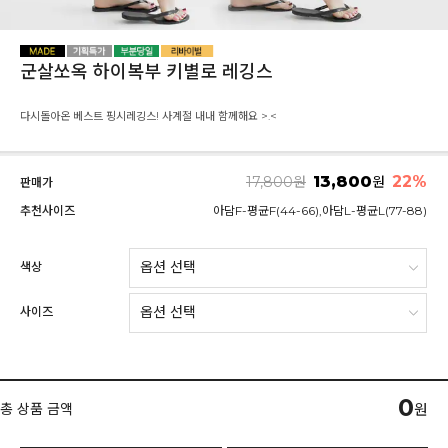
군살쏘옥 하이복부 키별로 레깅스
다시돌아온 베스트 핑시레깅스! 사계절 내내 함께해요 >.<
13,800
22
%
17,800
원
원
판매가
추천사이즈
아담F-평균F(44-66),아담L-평균L(77-88)
색상
사이즈
0
총 상품 금액
원