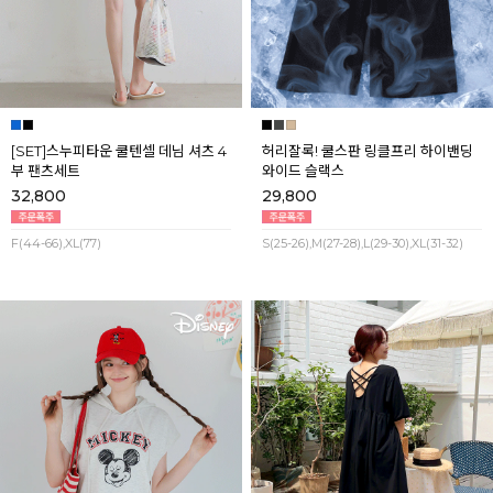
[SET]스누피타운 쿨텐셀 데님 셔츠 4
허리잘록! 쿨스판 링클프리 하이밴딩
부 팬츠세트
와이드 슬랙스
32,800
29,800
F(44-66),XL(77)
S(25-26),M(27-28),L(29-30),XL(31-32)