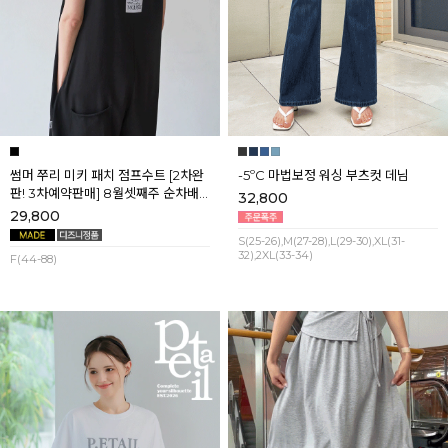
썸머 쭈리 미키 패치 점프수트 [2차완
-5ºC 마법보정 워싱 부츠컷 데님
판! 3차예약판매] 8월셋째주 순차배
32,800
송
29,800
S(25-26),M(27-28),L(29-30),XL(31-
32),2XL(33-34)
F(44-88)