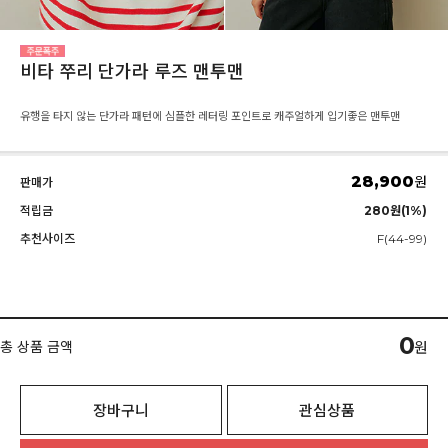
비타 쭈리 단가라 루즈 맨투맨
유행을 타지 않는 단가라 패턴에 심플한 레터링 포인트로 캐주얼하게 입기좋은 맨투맨
28,900
원
판매가
적립금
280원(1%)
추천사이즈
F(44-99)
0
총 상품 금액
원
장바구니
관심상품