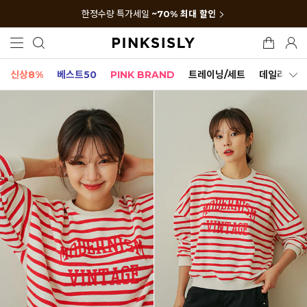
한정수량 특가세일
~70% 최대 할인
신상8%
베스트50
PINK BRAND
트레이닝/세트
데일리세트