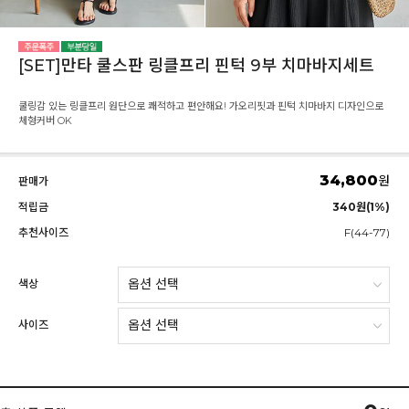
[SET]만타 쿨스판 링클프리 핀턱 9부 치마바지세트
쿨링감 있는 링클프리 원단으로 쾌적하고 편안해요! 가오리핏과 핀턱 치마바지 디자인으로
체형커버 OK
34,800
원
판매가
적립금
340원(1%)
추천사이즈
F(44-77)
색상
사이즈