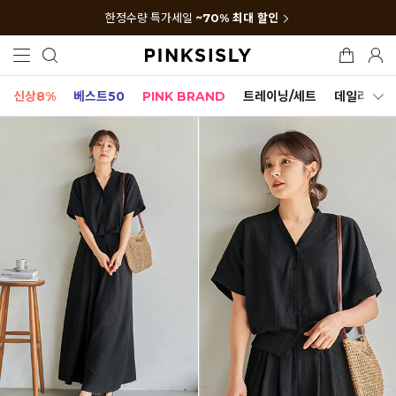
한정수량 특가세일
~70% 최대 할인
신상8%
베스트50
PINK BRAND
트레이닝/세트
데일리세트