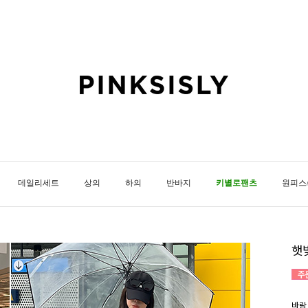
데일리세트
상의
하의
반바지
키별로팬츠
원피스
햇
바람