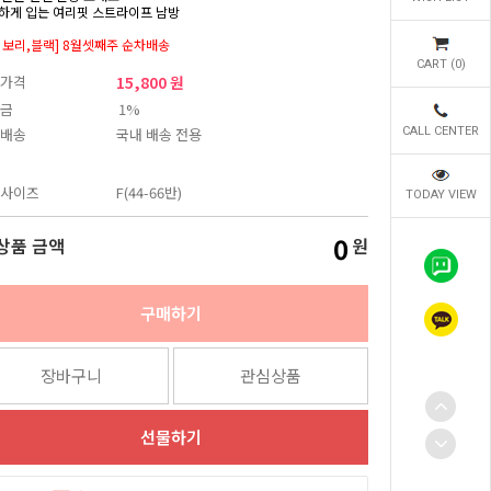
하게 입는 여리핏 스트라이프 남방
이보리,블랙] 8월셋째주 순차배송
CART (
0
)
가격
15,800 원
금
1%
배송
국내 배송 전용
CALL CENTER
사이즈
F(44-66반)
TODAY VIEW
0
상품 금액
원
구매하기
장바구니
관심상품
선물하기