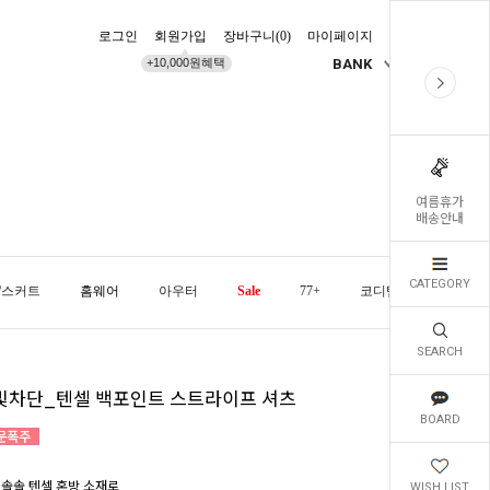
로그인
회원가입
장바구니(
0
)
마이페이지
배송조회
+10,000원혜택
BANK
KR
여름휴가
배송안내
CATEGORY
/스커트
홈웨어
아우터
Sale
77+
코디템
오늘발
SEARCH
빛차단_텐셀 백포인트 스트라이프 셔츠
BOARD
 솔솔 텐셀 혼방 소재로
WISH LIST