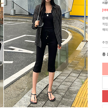
시원
[아
판매
적립
해외
추천
총 