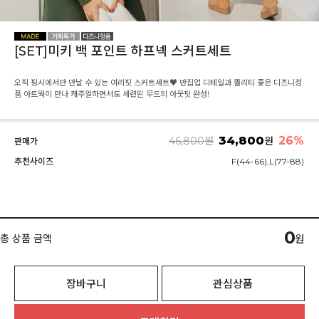
[SET]미키 백 포인트 하프넥 스커트세트
오직 핑시에서만 만날 수 있는 여리핏 스커트세트♥ 반집업 디테일과 퀄리티 좋은 디즈니정
품 아트웍이 만나 캐주얼하면서도 세련된 무드의 아웃핏 완성!
34,800
26
%
46,800
원
원
판매가
추천사이즈
F(44-66),L(77-88)
0
총 상품 금액
원
장바구니
관심상품