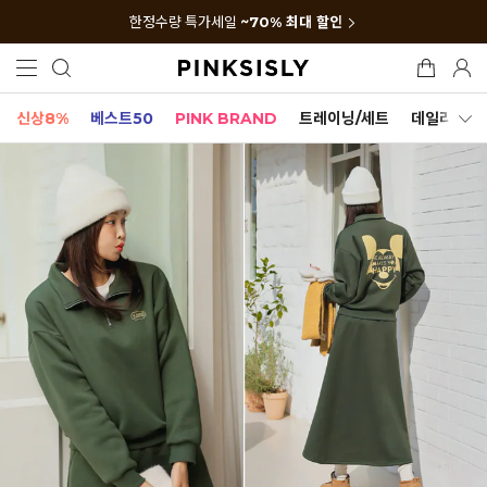
한정수량 특가세일
~70% 최대 할인
신상8%
베스트50
PINK BRAND
트레이닝/세트
데일리세트