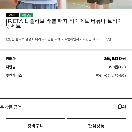
[P.ETAIL]슬라브 라벨 패치 레이어드 버뮤다 트레이
닝세트
은은한 슬라브 감성에 데끼 디테일을 더해 내추럴하면서도 세련된 레이어드 셋업
35,800
원
판매가
적립금
350원(1%)
추천사이즈
F(44-66),L(77-88)
0
총 상품 금액
원
장바구니
관심상품