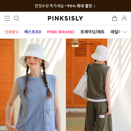
한정수량 특가세일
~70% 최대 할인
신상8%
베스트50
PINK BRAND
트레이닝/세트
데일리세트