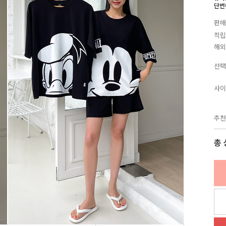
단번에
판매
적립
해외
선택
사이
추천
총 