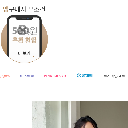
신상8%
베스트50
PINK BRAND
트레이닝/세트