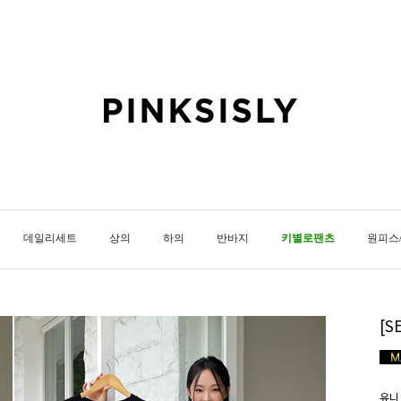
데일리세트
상의
하의
반바지
키별로팬츠
원피스
[S
유니