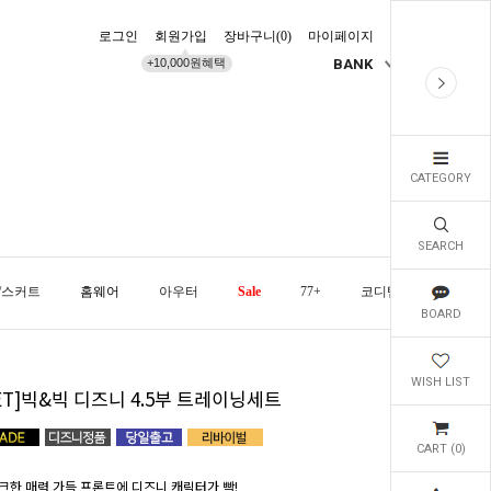
로그인
회원가입
장바구니(
0
)
마이페이지
배송조회
+10,000원혜택
BANK
KR
CATEGORY
SEARCH
/스커트
홈웨어
아우터
Sale
77+
코디템
오늘발
BOARD
WISH LIST
ET]빅&빅 디즈니 4.5부 트레이닝세트
CART (
0
)
크한 매력 가득 프론트에 디즈니 캐릭터가 빡!