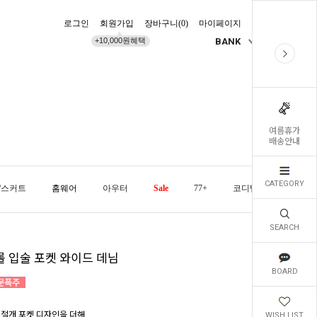
로그인
회원가입
장바구니(
0
)
마이페이지
배송조회
+10,000원혜택
BANK
KR
여름휴가
배송안내
CATEGORY
/스커트
홈웨어
아우터
Sale
77+
코디템
오늘발
SEARCH
롤 입술 포켓 와이드 데님
BOARD
 절개 포켓 디자인을 더해
WISH LIST