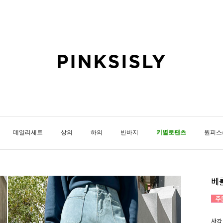
데일리세트
상의
하의
반바지
키별로팬츠
원피스
베
사각