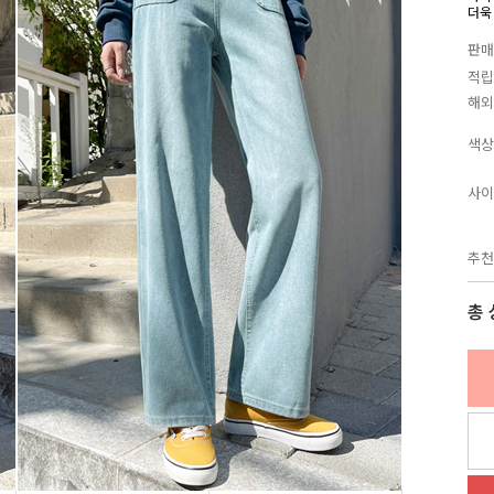
더욱
판매
적립
해외
색상
사이
추천
총 