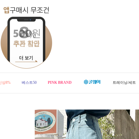
신상8%
베스트50
PINK BRAND
트레이닝/세트