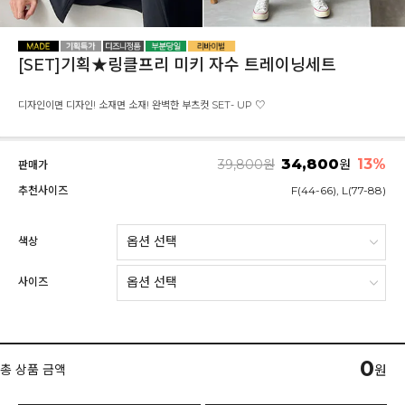
[SET]기획★링클프리 미키 자수 트레이닝세트
디자인이면 디자인! 소재면 소재! 완벽한 부츠컷 SET- UP ♡
34,800
13
%
39,800
원
원
판매가
추천사이즈
F(44-66), L(77-88)
색상
사이즈
0
총 상품 금액
원