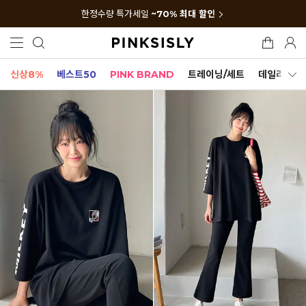
한정수량 특가세일
~70% 최대 할인
신상8%
베스트50
PINK BRAND
트레이닝/세트
데일리세트