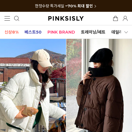
한정수량 특가세일
~70% 최대 할인
신상8%
베스트50
PINK BRAND
트레이닝/세트
데일리세트