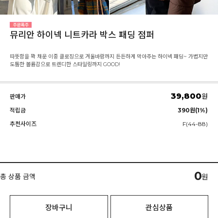
뮤리안 하이넥 니트카라 박스 패딩 점퍼
따뜻함을 꽉 채운 이중 클로징으로 겨울바람까지 든든하게 막아주는 하이넥 패딩~ 가볍지만
도톰한 볼륨감으로 트렌디한 스타일링까지 GOOD!
39,800
원
판매가
적립금
390원(1%)
추천사이즈
F(44-88)
0
총 상품 금액
원
장바구니
관심상품