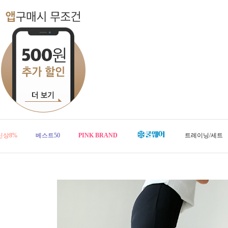
신상8%
베스트50
PINK BRAND
트레이닝/세트