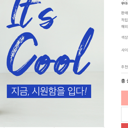
무더
판매
적립
해외
색상
사이
추천
총 