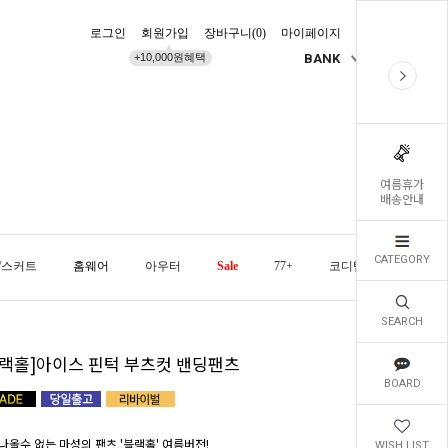
로그인
회원가입
장바구니(
0
)
마이페이지
배송조회
+10,000원혜택
BANK
KR
여름휴가
배송안내
CATEGORY
/스커트
홈웨어
아우터
Sale
77+
코디템
오늘발
SEARCH
블랙홀]아이스 핀턱 부츠컷 밴딩팬츠
BOARD
나올수 없는 마성의 팬츠 '블랙홀' 여름버전!
WISH LIST