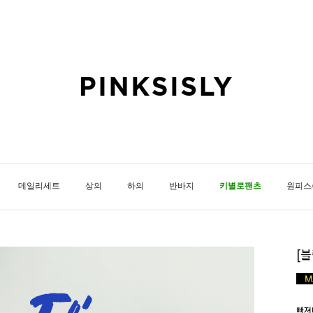
데일리세트
상의
하의
반바지
키별로팬츠
원피스
[
빠져