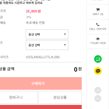
운 여름에도 시원하고 예쁘게 입어요
가격
25,800 원
CART (
0
)
금
1%
배송
국내 배송 전용
CALL CENTER
즈
TODAY VIEW
사이즈
S(55),M(66),L(77),XL(88)
0
상품 금액
원
구매하기
장바구니
관심상품