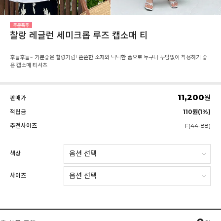
찰랑 레글런 세미크롭 루즈 캡소매 티
후들후들~ 기분좋은 찰랑거림! 쫀쫀한 소재와 넉넉한 품으로 누구나 부담없이 착용하기 좋
은 캡소매 티셔츠
11,200
원
판매가
적립금
110원(1%)
추천사이즈
F(44-88)
색상
사이즈