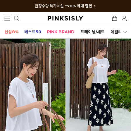
한정수량 특가세일
~70% 최대 할인
신상8%
베스트50
PINK BRAND
트레이닝/세트
데일리세트