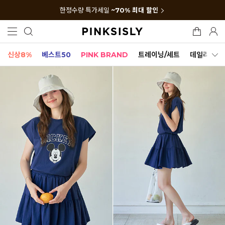
한정수량 특가세일
~70% 최대 할인
신상8%
베스트50
PINK BRAND
트레이닝/세트
데일리세트