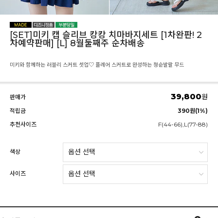
[SET]미키 캡 슬리브 캉캉 치마바지세트 [1차완판! 2
차예약판매] [L] 8월둘째주 순차배송
미키와 함께하는 러블리 스커트 셋업♡ 플레어 스커트로 완성하는 청순발랄 무드
39,800
원
판매가
적립금
390원(1%)
추천사이즈
F(44-66),L(77-88)
색상
사이즈