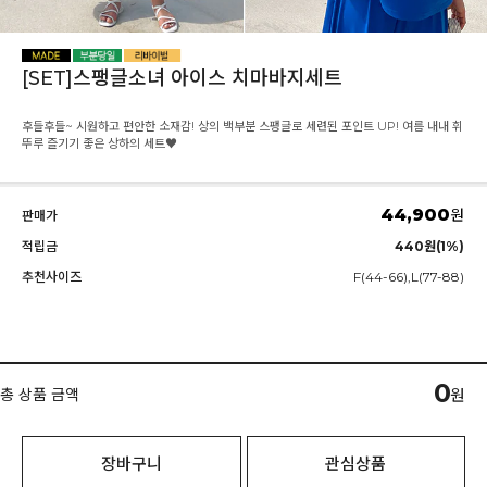
[SET]스팽글소녀 아이스 치마바지세트
후들후들~ 시원하고 편안한 소재감! 상의 백부분 스팽글로 세련된 포인트 UP! 여름 내내 휘
뚜루 즐기기 좋은 상하의 세트♥
44,900
원
판매가
적립금
440원(1%)
추천사이즈
F(44-66),L(77-88)
0
총 상품 금액
원
장바구니
관심상품