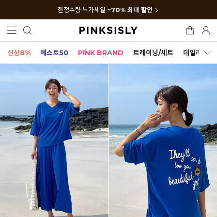
한정수량 특가세일
~70% 최대 할인
신상8%
베스트50
PINK BRAND
트레이닝/세트
데일리세트