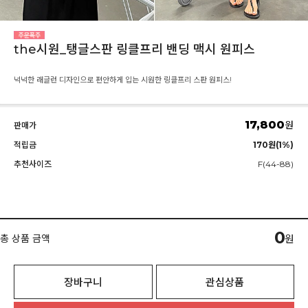
the시원_탱글스판 링클프리 밴딩 맥시 원피스
넉넉한 래글런 디자인으로 편안하게 입는 시원한 링클프리 스판 원피스!
17,800
원
판매가
적립금
170원(1%)
추천사이즈
F(44-88)
0
총 상품 금액
원
장바구니
관심상품