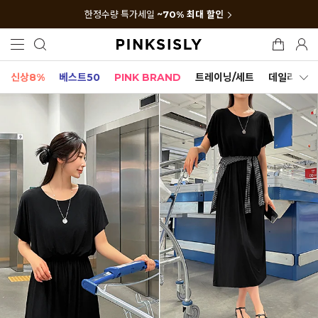
한정수량 특가세일
~70% 최대 할인
신상8%
베스트50
PINK BRAND
트레이닝/세트
데일리세트