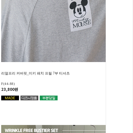
리얼프리 커버핏_미키 패치 프릴 7부 티셔츠
F(44-88)
23,800원