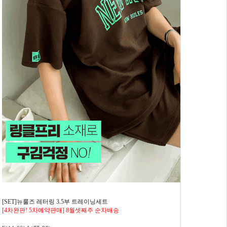
[SET]뉴룰즈 레터링 3.5부 트레이닝세트
[4차완판! 5차예약판매] 8월셋째주 순차배송