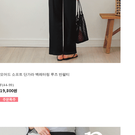
모어드 소프트 단가라 백레터링 루즈 반팔티
F(44-99)
19,800원