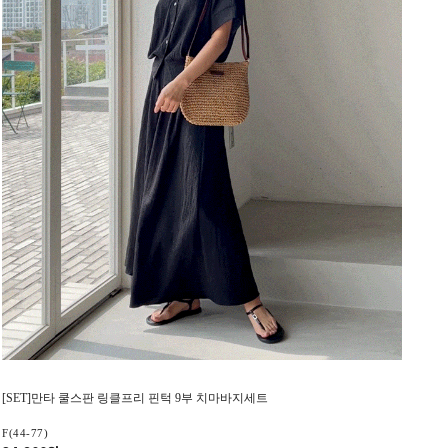
[SET]만타 쿨스판 링클프리 핀턱 9부 치마바지세트
F(44-77)