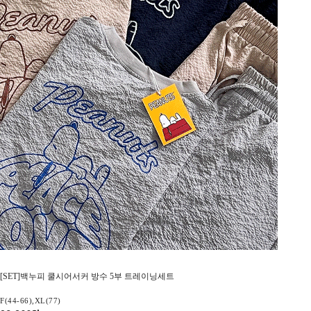
[SET]백누피 쿨시어서커 방수 5부 트레이닝세트
F(44-66),XL(77)