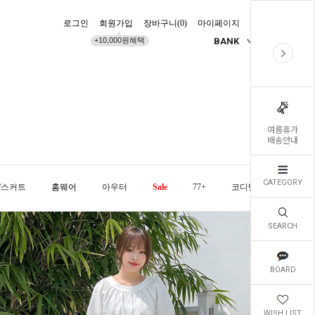
로그인
회원가입
장바구니(
0
)
마이페이지
배송조회
+10,000원혜택
BANK
KR
여름휴가
배송안내
CATEGORY
/스커트
홈웨어
아우터
Sale
77+
코디템
오늘발
SEARCH
BOARD
WISH LIST