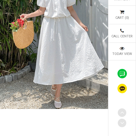
CART (
0
)
CALL CENTER
TODAY VIEW