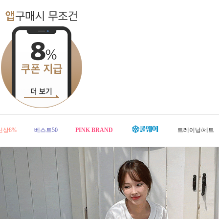
신상8%
베스트50
PINK BRAND
트레이닝/세트