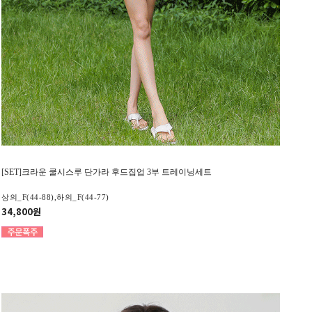
[SET]크라운 쿨시스루 단가라 후드집업 3부 트레이닝세트
상의_F(44-88),하의_F(44-77)
34,800원