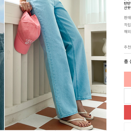
탄탄
산뜻
판매
적립
해외
추천
총 