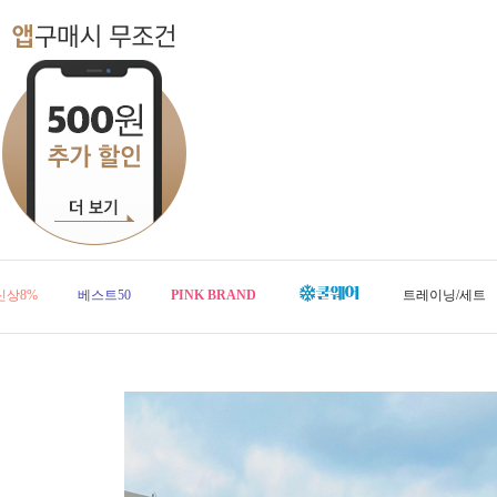
신상8%
베스트50
PINK BRAND
트레이닝/세트