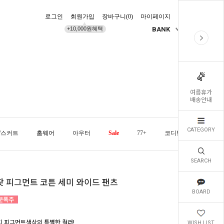
로그인
회원가입
장바구니(
0
)
마이페이지
배송조회
+10,000원혜택
BANK
KR
여름휴가
배송안내
CATEGORY
/스커트
홈웨어
아우터
Sale
77+
코디템
오늘발
SEARCH
팟 피그먼트 코튼 세미 와이드 팬츠
BOARD
지 피그먼트색상의 특별한 컬러!
WISH LIST