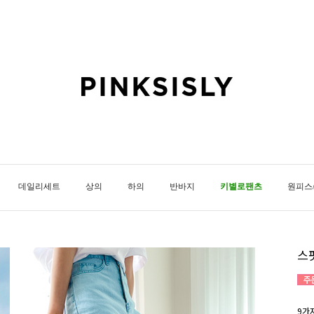
데일리세트
상의
하의
반바지
키별로팬츠
원피스
스
9가