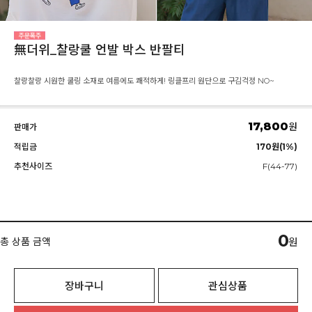
無더위_찰랑쿨 언발 박스 반팔티
찰랑찰랑 시원한 쿨링 소재로 여름에도 쾌적하게! 링클프리 원단으로 구김걱정 NO~
17,800
원
판매가
적립금
170원(1%)
추천사이즈
F(44-77)
0
총 상품 금액
원
장바구니
관심상품