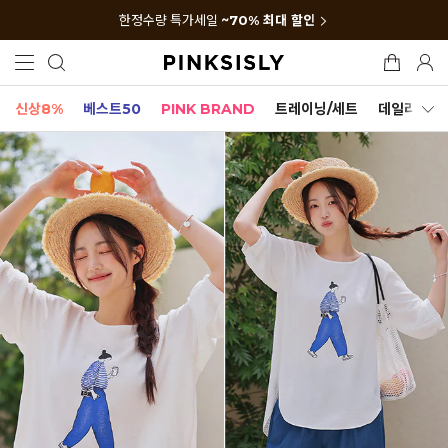
한정수량 특가세일
~70% 최대 할인
신상8%
베스트50
PINK BRAND
트레이닝/세트
데일리세트