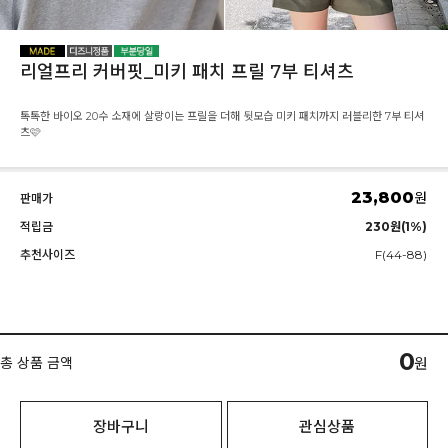
리얼프리 커버핏_미키 패치 프릴 7부 티셔츠
톡톡한 바이오 20수 소재에 살랑이는 프릴을 더해 뒷모습 미키 패치까지 러블리한 7부 티셔
츠🩷
23,800
원
판매가
적립금
230원(1%)
추천사이즈
F(44-88)
0
총 상품 금액
원
장바구니
관심상품