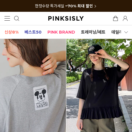
한정수량 특가세일
~70% 최대 할인
신상8%
베스트50
PINK BRAND
트레이닝/세트
데일리세트