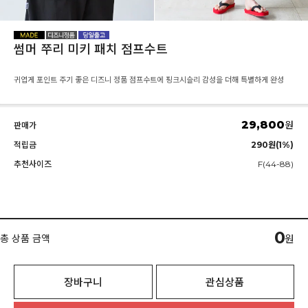
썸머 쭈리 미키 패치 점프수트
귀엽게 포인트 주기 좋은 디즈니 정품 점프수트에 핑크시슬리 감성을 더해 특별하게 완성
29,800
원
판매가
적립금
290원(1%)
추천사이즈
F(44-88)
0
총 상품 금액
원
장바구니
관심상품