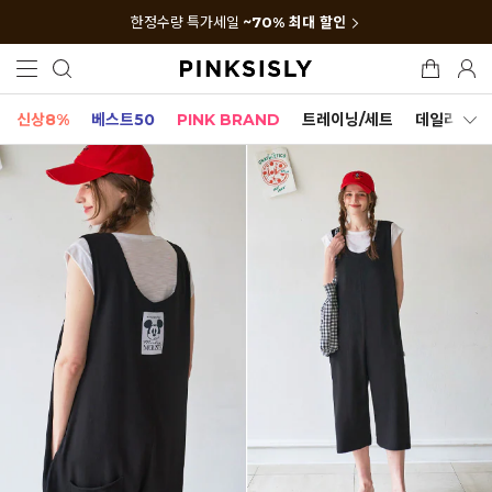
한정수량 특가세일
~70% 최대 할인
신상8%
베스트50
PINK BRAND
트레이닝/세트
데일리세트