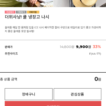
더위사냥! 쿨 냉장고 나시
올여름 매일 한 몸처럼 입을 ICE 나시 베이직한 컬러 구성으로 데일리로 입기 좋고 가성비까
지 좋은 올여름 옷장 필수템!
9,900
33
%
14,800
원
원
판매가
추천사이즈
F(44-77)
0
총 상품 금액
원
장바구니
관심상품