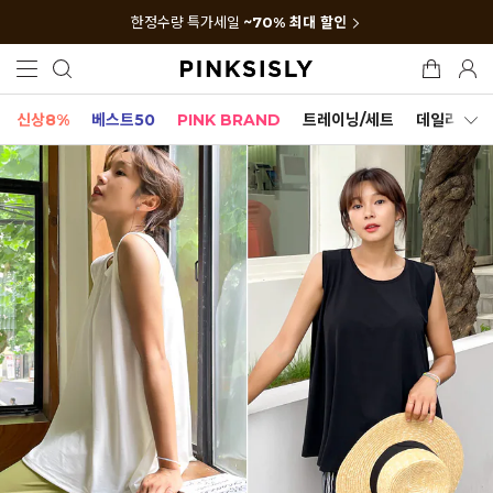
한정수량 특가세일
~70% 최대 할인
신상8%
베스트50
PINK BRAND
트레이닝/세트
데일리세트