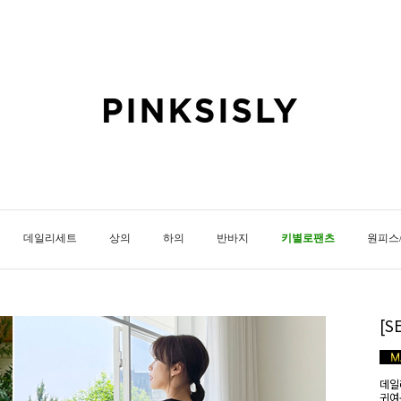
데일리세트
상의
하의
반바지
키별로팬츠
원피스
[
데일
귀여