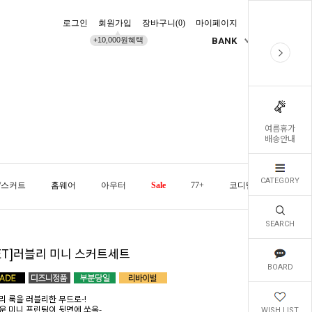
로그인
회원가입
장바구니(
0
)
마이페이지
배송조회
+10,000원혜택
BANK
KR
여름휴가
배송안내
CATEGORY
/스커트
홈웨어
아우터
Sale
77+
코디템
오늘발
SEARCH
SET]러블리 미니 스커트세트
BOARD
리 룩을 러블리한 무드로-!
운 미니 프린팅이 뒷면에 쏘옥-
WISH LIST