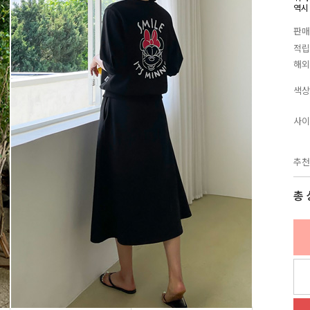
역시
판매
적립
해외
색상
사이
추천
총 