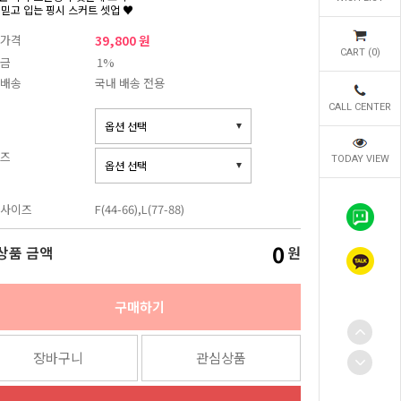
 믿고 입는 핑시 스커트 셋업 ♥
가격
39,800 원
CART (
0
)
금
1%
배송
국내 배송 전용
CALL CENTER
즈
TODAY VIEW
사이즈
F(44-66),L(77-88)
0
상품 금액
원
구매하기
장바구니
관심상품