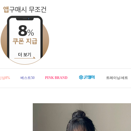
신상8%
베스트50
PINK BRAND
트레이닝/세트