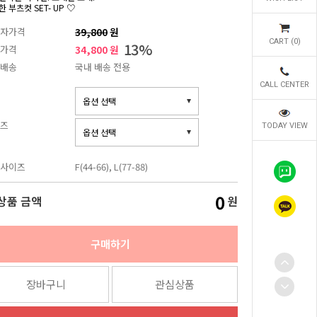
 부츠컷 SET- UP ♡
자가격
39,800
원
CART (
0
)
13
%
가격
34,800 원
배송
국내 배송 전용
CALL CENTER
즈
TODAY VIEW
사이즈
F(44-66), L(77-88)
0
상품 금액
원
구매하기
장바구니
관심상품