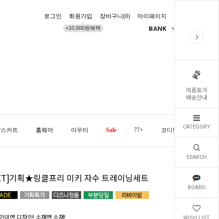
로그인
회원가입
장바구니(
0
)
마이페이지
배송조회
+10,000원혜택
BANK
KR
여름휴가
배송안내
CATEGORY
/스커트
홈웨어
아우터
Sale
77+
코디템
오늘발
SEARCH
SET]기획★링클프리 미키 자수 트레이닝세트
BOARD
인이면 디자인! 소재면 소재!
WISH LIST