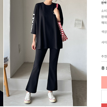
완벽한
소비
판매
해외
색상
사이
추천
총 