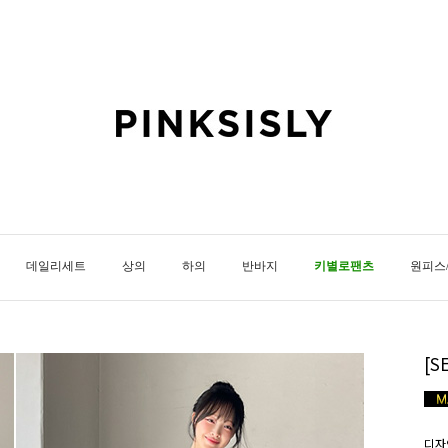
데일리세트
상의
하의
반바지
키별로팬츠
원피스
[
디자