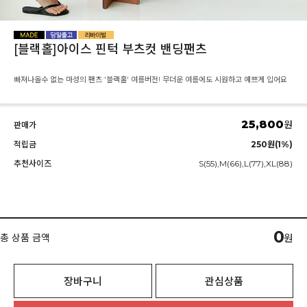
[블랙홀]아이스 핀턱 부츠컷 밴딩팬츠
빠져나올수 없는 마성의 팬츠 '블랙홀' 여름버전! 무더운 여름에도 시원하고 예쁘게 입어요
25,800
원
판매가
적립금
250원(1%)
추천사이즈
S(55),M(66),L(77),XL(88)
0
총 상품 금액
원
장바구니
관심상품