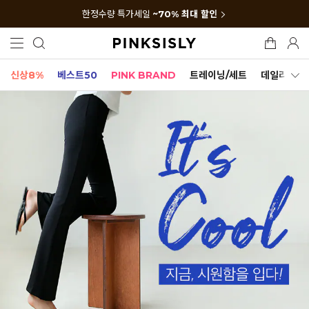
한정수량 특가세일
~70% 최대 할인
신상8%
베스트50
PINK BRAND
트레이닝/세트
데일리세트