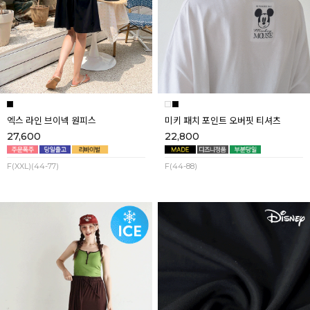
엑스 라인 브이넥 원피스
미키 패치 포인트 오버핏 티셔츠
27,600
22,800
F(XXL)(44-77)
F(44-88)