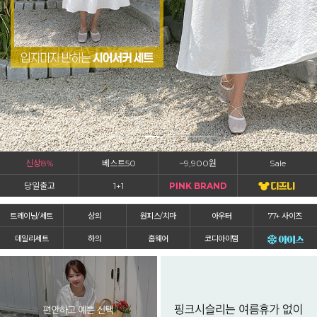
신상8%
베스트50
~9,900원
Sale
당일출고
1+1
PINK BRAND
트레이닝/세트
상의
원피스/치마
아우터
77+ 사이즈
데일리세트
하의
홈웨어
코디아이템