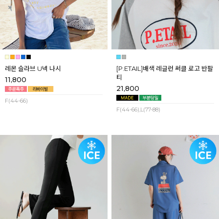
레몬 슬라브 U넥 나시
[P.ETAIL]배색 레글런 써클 로고 반팔
티
11,800
21,800
F(44-66)
F(44-66),L(77-88)