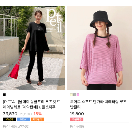
[P.ETAIL]올데이 링클프리 부츠컷 트
모어드 소프트 단가라 백레터링 루즈
레이닝세트 [예약판매] 8월셋째주 순
반팔티
차배송
33,830
15%
19,800
39,800
F(44-66),L(77-88)
F(44-99)