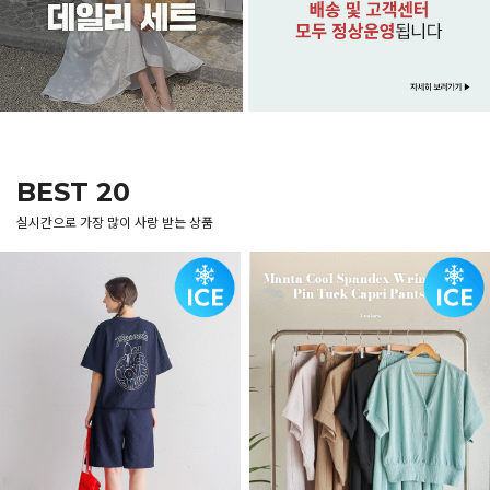
BEST 20
실시간으로 가장 많이 사랑 받는 상품