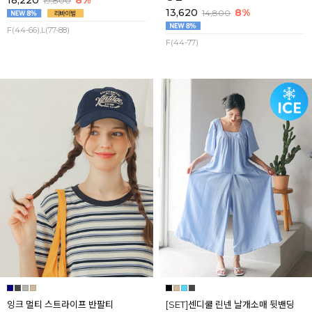
18,220
8%
19,800
13,620
8%
14,800
F(44-66),L(77-88)
F(44-77)
잉크 멀티 스트라이프 반팔티
[SET]센디쿨 린넨 날개소매 뒷밴딩