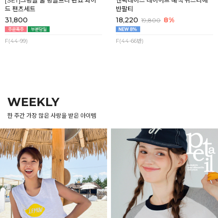
[SET]크링클 쿨 링클프리 판쵸 와이
앤틱레이스 레이어드 배색 뷔스티에
드 팬츠세트
반팔티
31,800
18,220
8%
19,800
F(44-99)
F(44-66반)
WEEKLY
한 주간 가장 많은 사랑을 받은 아이템