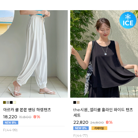
아르카 쿨 쫀쫀 밴딩 하렘팬츠
the시원_셀리쿨 훌라인 와이드 팬츠
세트
18,220
8%
19,800
22,820
8%
24,800
F(44-99)
F(44-77)