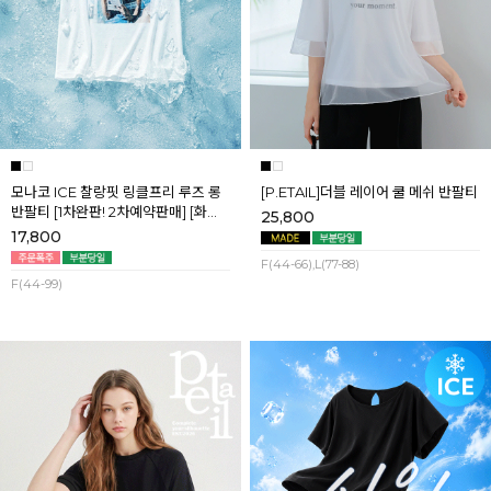
모나코 ICE 찰랑핏 링클프리 루즈 롱
[P.ETAIL]더블 레이어 쿨 메쉬 반팔티
반팔티 [1차완판! 2차예약판매] [화이
25,800
트] 8월둘째주 순차배송
17,800
F(44-66),L(77-88)
F(44-99)