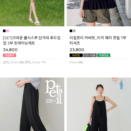
[SET]크라운 쿨시스루 단가라 후드집
리얼프리 커버핏_미키 패치 프릴 7부
업 3부 트레이닝세트
티셔츠
34,800
23,800
상의_F(44-88),하의_F(44-77)
F(44-88)