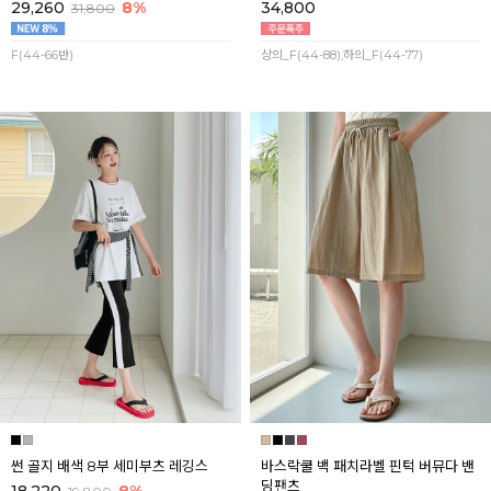
29,260
8%
34,800
31,800
F(44-66반)
상의_F(44-88),하의_F(44-77)
썬 골지 배색 8부 세미부츠 레깅스
바스락쿨 백 패치라벨 핀턱 버뮤다 밴
딩팬츠