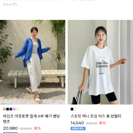
F(44-77)
바인즈 아웃포켓 절개 8부 배기 밴딩
스트릿 머니 트임 박스 롱 반팔티
팬츠
14,540
8%
15,800
20,980
8%
22,800