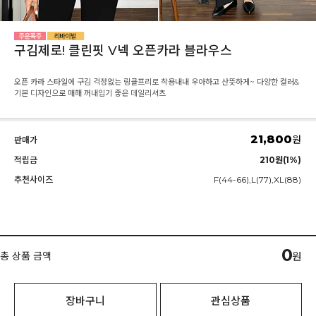
구김제로! 클린핏 V넥 오픈카라 블라우스
오픈 카라 스타일에 구김 걱정없는 링클프리로 착용내내 우아하고 산뜻하게~ 다양한 컬러&
기본 디자인으로 매해 꺼내입기 좋은 데일리셔츠
21,800
원
판매가
적립금
210원(1%)
추천사이즈
F(44-66),L(77),XL(88)
0
총 상품 금액
원
장바구니
관심상품