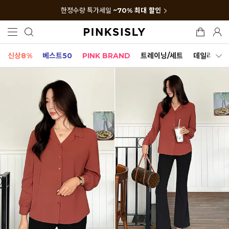
한정수량 특가세일
~70% 최대 할인
신상8%
베스트50
PINK BRAND
트레이닝/세트
데일리세트