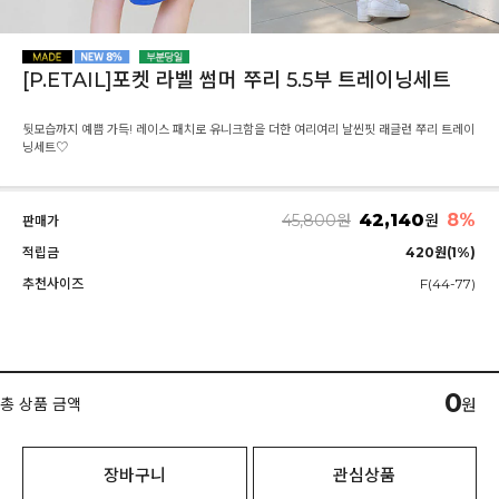
[P.ETAIL]포켓 라벨 썸머 쭈리 5.5부 트레이닝세트
뒷모습까지 예쁨 가득! 레이스 패치로 유니크함을 더한 여리여리 날씬핏 래글런 쭈리 트레이
닝세트♡
42,140
8%
45,800
원
원
판매가
적립금
420원(1%)
추천사이즈
F(44-77)
0
총 상품 금액
원
장바구니
관심상품