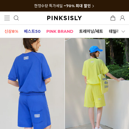
한정수량 특가세일
~70% 최대 할인
신상8%
베스트50
PINK BRAND
트레이닝/세트
데일리세트