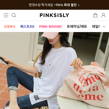
한정수량 특가세일
~70% 최대 할인
신상8%
베스트50
PINK BRAND
트레이닝/세트
데일리세트