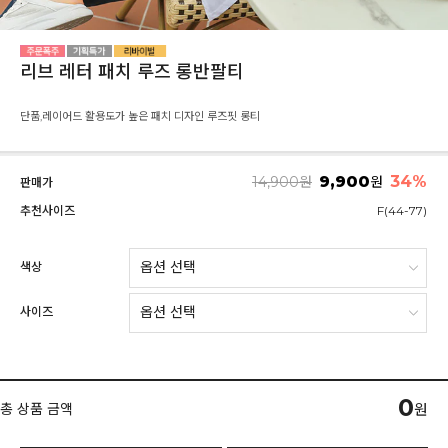
리브 레터 패치 루즈 롱반팔티
단품,레이어드 활용도가 높은 패치 디자인 루즈핏 롱티
9,900
34
%
14,900
원
원
판매가
추천사이즈
F(44-77)
색상
사이즈
0
총 상품 금액
원