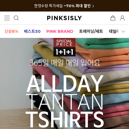
한정수량 특가세일
~70% 최대 할인
신상8%
베스트50
PINK BRAND
트레이닝/세트
데일리세트