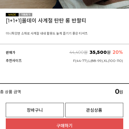
[1+1+1]올데이 사계절 탄탄 롱 반팔티
미니특양면 소재로 사계절 내내 활용도 높게 즐기기 좋은 티셔츠
35,500
20
%
44,400
원
원
판매가
추천사이즈
F(44-77),L(88-99),XL(100-110)
0
총 상품 금액
원
장바구니
관심상품
구매하기