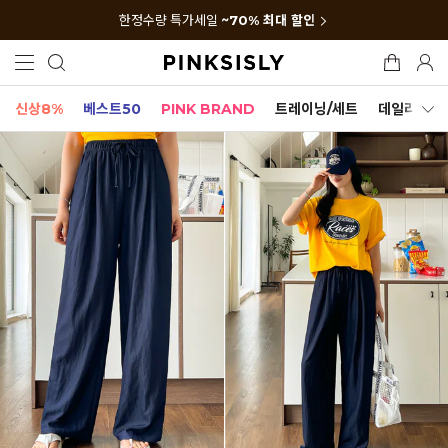
한정수량 특가세일
~70% 최대 할인
신상8%
베스트50
PINK BRAND
트레이닝/세트
데일리세트