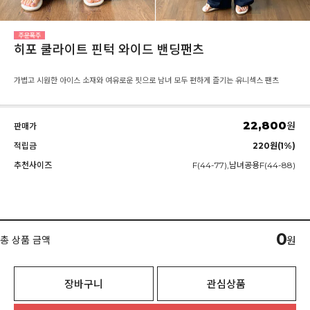
히포 쿨라이트 핀턱 와이드 밴딩팬츠
가볍고 시원한 아이스 소재와 여유로운 핏으로 남녀 모두 편하게 즐기는 유니섹스 팬츠
22,800
원
판매가
적립금
220원(1%)
추천사이즈
F(44-77),남녀공용F(44-88)
0
총 상품 금액
원
장바구니
관심상품