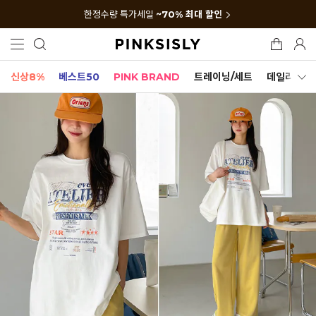
한정수량 특가세일
~70% 최대 할인
신상8%
베스트50
PINK BRAND
트레이닝/세트
데일리세트