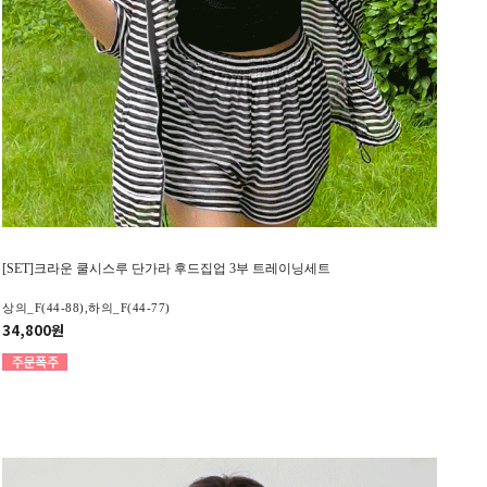
[SET]크라운 쿨시스루 단가라 후드집업 3부 트레이닝세트
상의_F(44-88),하의_F(44-77)
34,800원