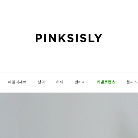
데일리세트
상의
하의
반바지
키별로팬츠
원피스