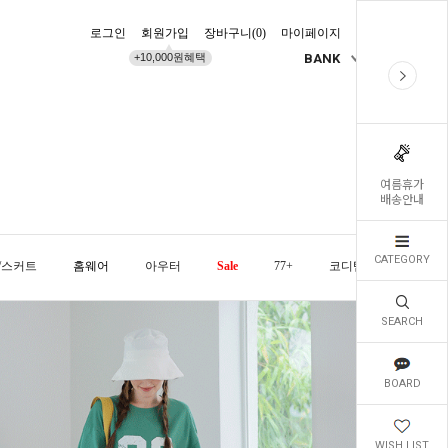
로그인
회원가입
장바구니(
0
)
마이페이지
배송조회
+10,000원혜택
BANK
KR
여름휴가
배송안내
CATEGORY
/스커트
홈웨어
아우터
Sale
77+
코디템
오늘발
SEARCH
BOARD
WISH LIST