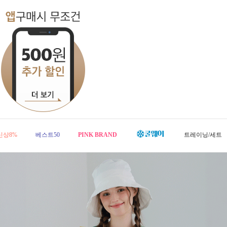
신상8%
베스트50
PINK BRAND
트레이닝/세트