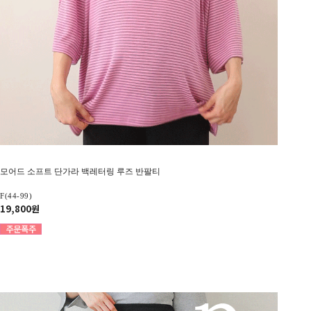
모어드 소프트 단가라 백레터링 루즈 반팔티
F(44-99)
19,800원