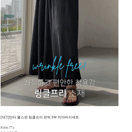
[SET]만타 쿨스판 링클프리 핀턱 9부 치마바지세트
F(44-77)