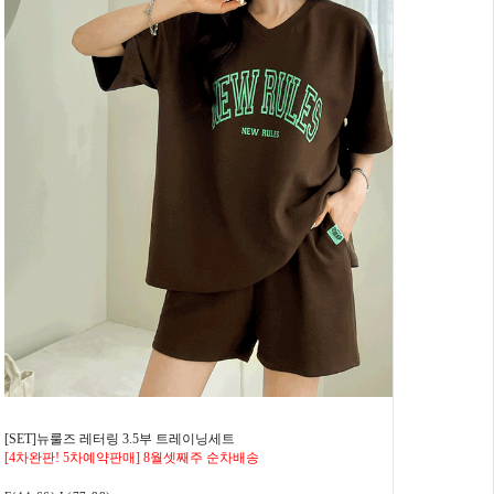
[SET]뉴룰즈 레터링 3.5부 트레이닝세트
[4차완판! 5차예약판매] 8월셋째주 순차배송