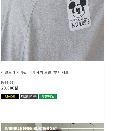
리얼프리 커버핏_미키 패치 프릴 7부 티셔츠
F(44-88)
23,800원