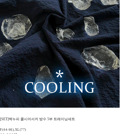
[SET]백누피 쿨시어서커 방수 5부 트레이닝세트
F(44-66),XL(77)