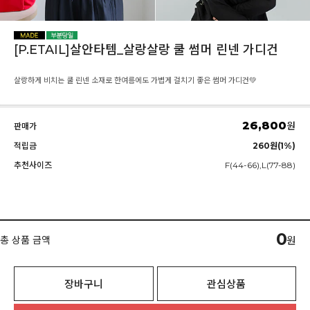
[P.ETAIL]살안타템_살랑살랑 쿨 썸머 린넨 가디건
살랑하게 비치는 쿨 린넨 소재로 한여름에도 가볍게 걸치기 좋은 썸머 가디건💚
26,800
원
판매가
적립금
260원(1%)
추천사이즈
F(44-66),L(77-88)
0
총 상품 금액
원
장바구니
관심상품