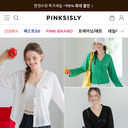
한정수량 특가세일
~70% 최대 할인
신상8%
베스트50
PINK BRAND
트레이닝/세트
데일리세트