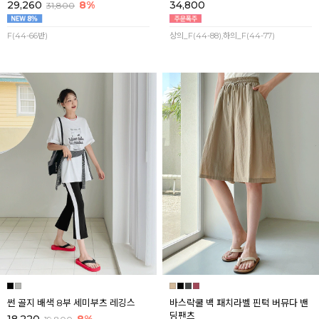
29,260
8%
34,800
31,800
F(44-66반)
상의_F(44-88),하의_F(44-77)
썬 골지 배색 8부 세미부츠 레깅스
바스락쿨 백 패치라벨 핀턱 버뮤다 밴
딩팬츠