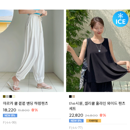
아르카 쿨 쫀쫀 밴딩 하렘팬츠
the시원_셀리쿨 훌라인 와이드 팬츠
세트
18,220
8%
19,800
22,820
8%
24,800
F(44-99)
F(44-77)