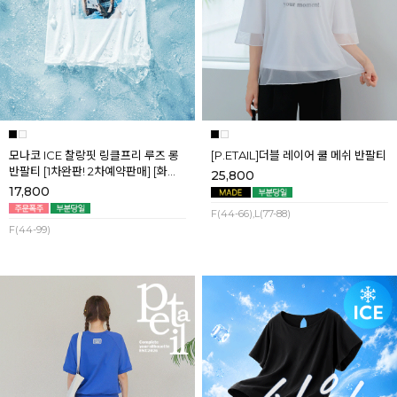
모나코 ICE 찰랑핏 링클프리 루즈 롱
[P.ETAIL]더블 레이어 쿨 메쉬 반팔티
반팔티 [1차완판! 2차예약판매] [화이
25,800
트] 8월둘째주 순차배송
17,800
F(44-66),L(77-88)
F(44-99)