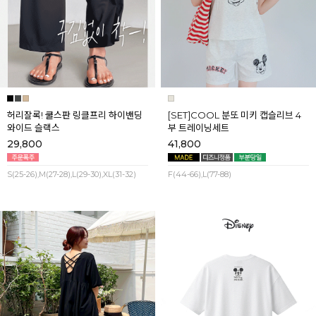
허리잘록! 쿨스판 링클프리 하이밴딩
[SET]COOL 분또 미키 캡슬리브 4
와이드 슬랙스
부 트레이닝세트
29,800
41,800
S(25-26),M(27-28),L(29-30),XL(31-32)
F(44-66),L(77-88)