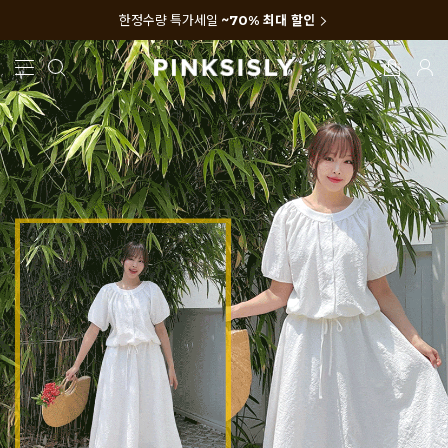
한정수량 특가세일
~70% 최대 할인