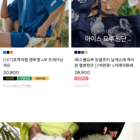
[SET]포켓라벨 맨투맨 4부 트레이닝
제냐 쿨요루 링클프리 날개소매 백리
세트
본 멜빵팬츠 [3차완판! 4차예약판매]
[네이비] 8월셋째주 순차배송
30,800
28,900
F(44-66),L(77-88)
F(44-77)