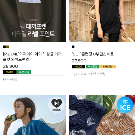
[P.ETAIL]이지데이 아이스 싱글 데끼
[SET]쿨컷팅 8부팬츠세트
포켓 와이드팬츠
27,800
26,800
F(44-66),L(66반-77반)
F(44-88)