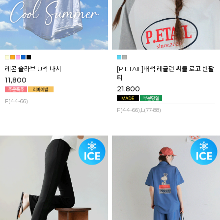
레몬 슬라브 U넥 나시
[P.ETAIL]배색 레글런 써클 로고 반팔
티
11,800
21,800
F(44-66)
F(44-66),L(77-88)