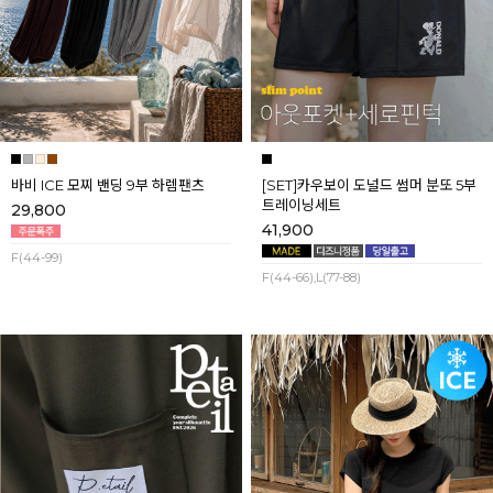
바비 ICE 모찌 밴딩 9부 하렘팬츠
[SET]카우보이 도널드 썸머 분또 5부
트레이닝세트
29,800
41,900
F(44-99)
F(44-66),L(77-88)