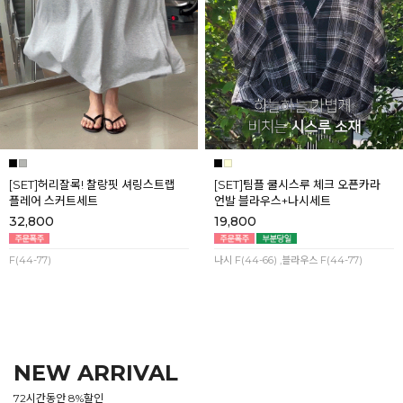
[SET]허리잘록! 찰랑핏 셔링스트랩
[SET]팀플 쿨시스루 체크 오픈카라
플레어 스커트세트
언발 블라우스+나시세트
32,800
19,800
F(44-77)
나시 F(44-66) ,블라우스 F(44-77)
NEW ARRIVAL
72시간동안 8%할인