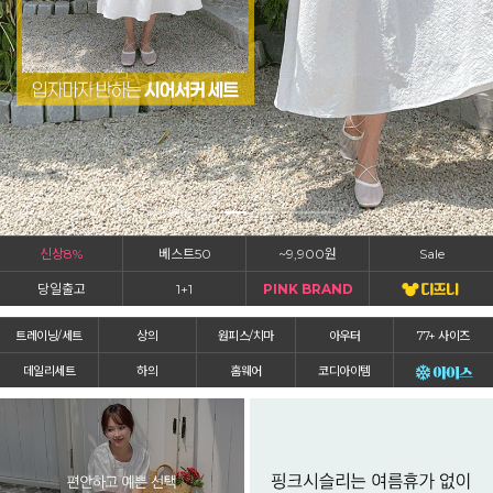
신상8%
베스트50
~9,900원
Sale
당일출고
1+1
PINK BRAND
트레이닝/세트
상의
원피스/치마
아우터
77+ 사이즈
데일리세트
하의
홈웨어
코디아이템