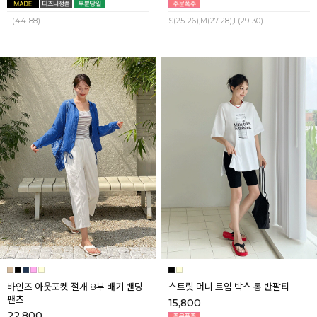
F(44-88)
S(25-26),M(27-28),L(29-30)
바인즈 아웃포켓 절개 8부 배기 밴딩
스트릿 머니 트임 박스 롱 반팔티
팬츠
15,800
22,800