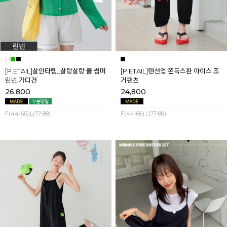
[P.ETAIL]살안타템_살랑살랑 쿨 썸머
[P.ETAIL]텐션업 쫀득스판 아이스 조
린넨 가디건
거팬츠
26,800
24,800
F(44-66),L(77-88)
F(44-66),L(77-88)