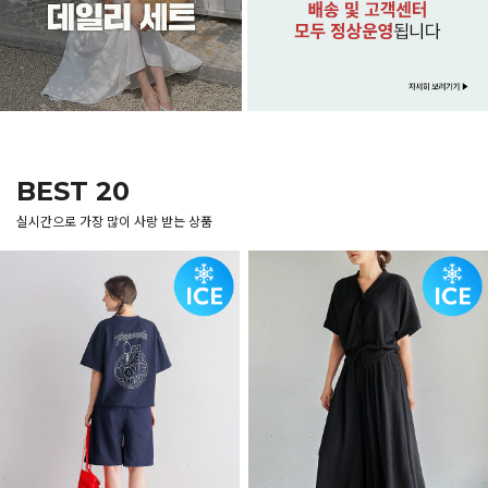
BEST 20
실시간으로 가장 많이 사랑 받는 상품