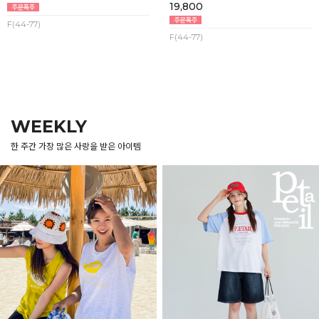
째주 순차배송
19,800
F(44-77)
F(44-77)
WEEKLY
한 주간 가장 많은 사랑을 받은 아이템