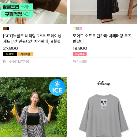
[SET]뉴룰즈 레터링 3.5부 트레이닝
모어드 소프트 단가라 백레터링 루즈
세트 [4차완판! 5차예약판매] 8월셋
반팔티
째주 순차배송
27,800
19,800
F(44-66),L(77-88)
F(44-99)