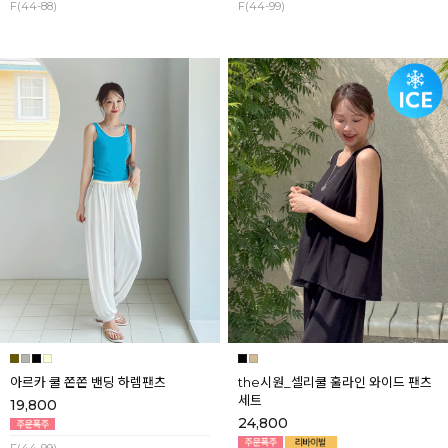
F(44-88)
F(44-99)
아르카 쿨 쫀쫀 밴딩 하렘팬츠
the시원_셀리쿨 훌라인 와이드 팬츠
세트
19,800
24,800
F(44-99)