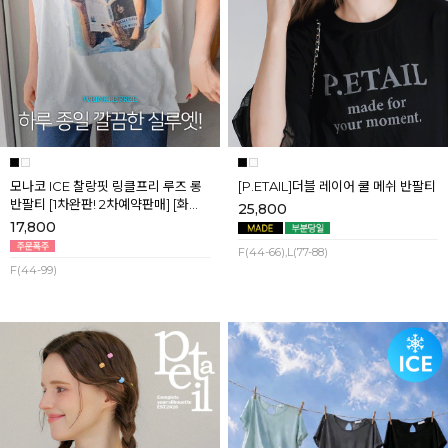
모나코 ICE 찰랑핏 링클프리 루즈 롱
[P.ETAIL]더블 레이어 쿨 메쉬 반팔티
반팔티 [1차완판! 2차예약판매] [화이
25,800
트] 8월둘째주 순차배송
17,800
F(44-66),L(77-88)
F(44-99)