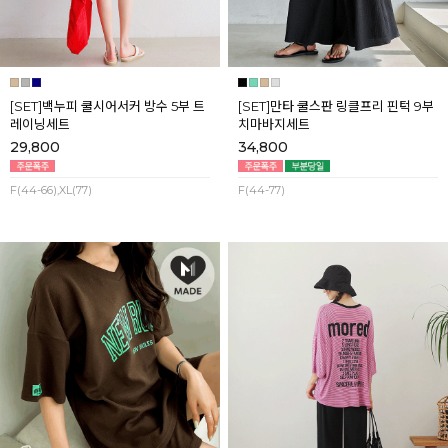
[SET]백누피 쿨시어서커 방수 5부 트
[SET]만타 쿨스판 링클프리 핀턱 9부
레이닝세트
치마바지세트
29,800
34,800
F(44-66),XL(77)
F(44-77)