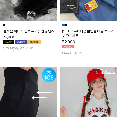
[블랙홀]아이스 핀턱 부츠컷 밴딩팬츠
[SET]스누피타운 쿨텐셀 데님 셔츠 4
부 팬츠세트
25,800
32,800
S(55),M(66),L(77),XL(88)
F(44-66),XL(77)