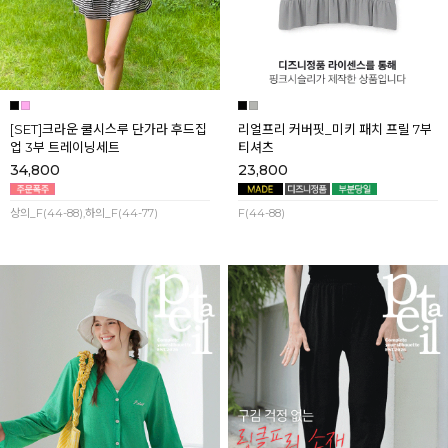
[SET]크라운 쿨시스루 단가라 후드집
리얼프리 커버핏_미키 패치 프릴 7부
업 3부 트레이닝세트
티셔츠
34,800
23,800
상의_F(44-88),하의_F(44-77)
F(44-88)