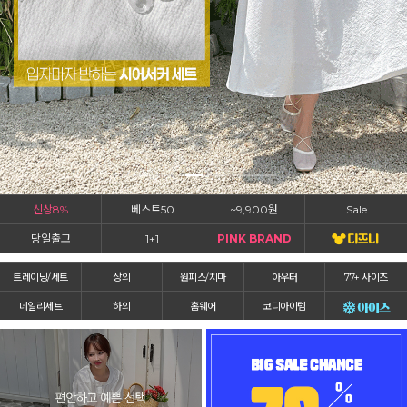
신상8%
베스트50
~9,900원
Sale
당일출고
1+1
PINK BRAND
트레이닝/세트
상의
원피스/치마
아우터
77+ 사이즈
데일리세트
하의
홈웨어
코디아이템