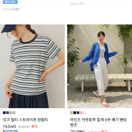
F(44-77)
F(44-66반)
잉크 멀티 스트라이프 반팔티
바인즈 아웃포켓 절개 8부 배기 밴딩
팬츠
14,540
8%
15,800
20,980
8%
22,800