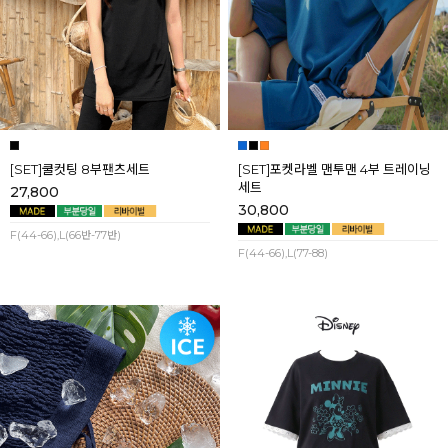
[SET]쿨컷팅 8부팬츠세트
[SET]포켓라벨 맨투맨 4부 트레이닝
세트
27,800
30,800
F(44-66),L(66반-77반)
F(44-66),L(77-88)