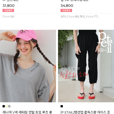
31,800
34,800
F(44-99)
상의_F(44-88),하의_F(44-77)
레니아 V넥 레터링 언발 트임 루즈 롱
[P.ETAIL]텐션업 쫀득스판 아이스 조