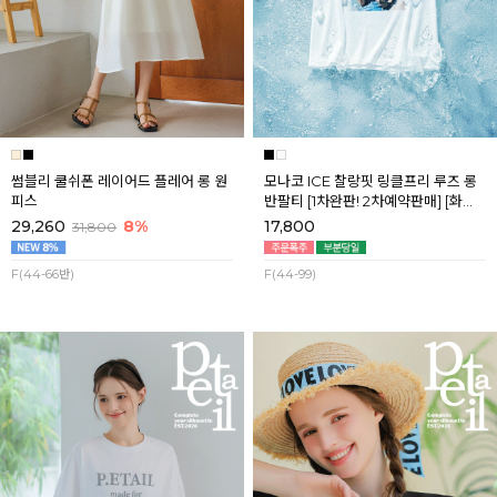
썸블리 쿨쉬폰 레이어드 플레어 롱 원
모나코 ICE 찰랑핏 링클프리 루즈 롱
피스
반팔티 [1차완판! 2차예약판매] [화이
트] 8월첫째주 순차배송
29,260
8%
17,800
31,800
F(44-66반)
F(44-99)