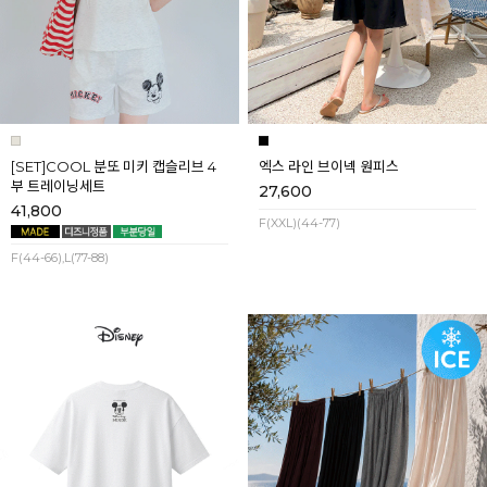
[SET]COOL 분또 미키 캡슬리브 4
엑스 라인 브이넥 원피스
부 트레이닝세트
27,600
41,800
F(XXL)(44-77)
F(44-66),L(77-88)