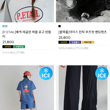
[P.ETAIL]배색 레글런 써클 로고 반팔
[블랙홀]아이스 핀턱 부츠컷 밴딩팬츠
티
25,800
21,800
S(55),M(66),L(77),XL(88)
F(44-66),L(77-88)