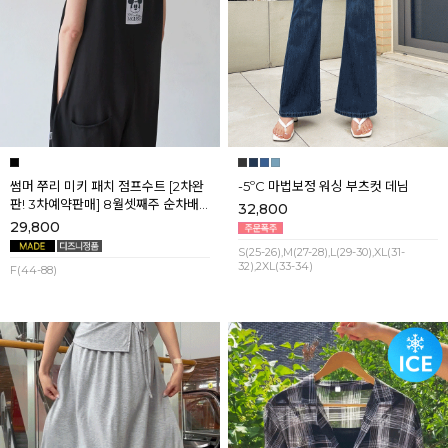
썸머 쭈리 미키 패치 점프수트 [2차완
-5ºC 마법보정 워싱 부츠컷 데님
판! 3차예약판매] 8월셋째주 순차배
32,800
송
29,800
S(25-26),M(27-28),L(29-30),XL(31-
32),2XL(33-34)
F(44-88)