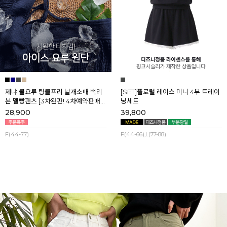
제냐 쿨요루 링클프리 날개소매 백리
[SET]플로럴 레이스 미니 4부 트레이
본 멜빵팬츠 [3차완판! 4차예약판매]
닝세트
[네이비] 8월셋째주 순차배송
28,900
39,800
F(44-77)
F(44-66),L(77-88)