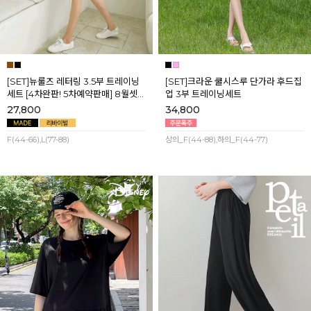
[SET]뉴룰즈 레터링 3.5부 트레이닝
[SET]크라운 쿨시스루 단가라 후드집
세트 [4차완판! 5차예약판매] 8월셋
업 3부 트레이닝세트
째주 순차배송
27,800
34,800
F(44-66),L(77-88)
상의_F(44-88),하의_F(44-77)