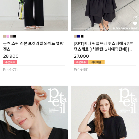
몬즈 스판 리본 포켓라벨 와이드 멜빵
[SET]베나 링클프리 뷔스티에 4.5부
팬츠
팬츠세트 [1차완판! 2차예약판매] [네
이비,블랙] 8월셋째주 순차배송
28,900
27,800
F(44-77)
F(44-88)