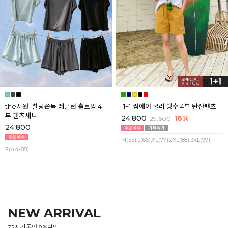
the시원_찰랑쫀득 레글런 홀트임 4
[1+1]썸에어 쿨러 방수 4부 탄산팬츠
부 팬츠세트
24,800
16%
29,600
24,800
M(55),L(66),XL(77),2XL(88),3XL(99)
F(44-88)
NEW ARRIVAL
72시간동안 8%할인