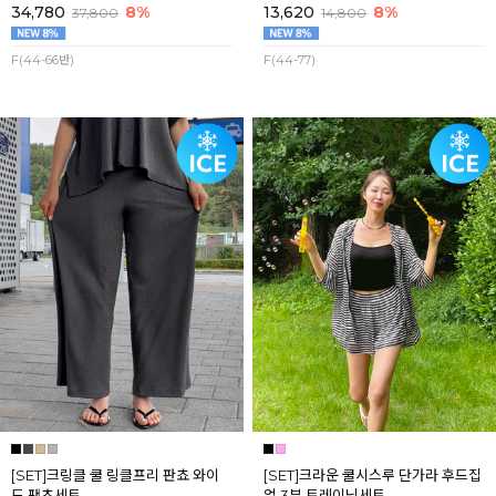
34,780
8%
13,620
8%
37,800
14,800
F(44-66반)
F(44-77)
[SET]크링클 쿨 링클프리 판쵸 와이
[SET]크라운 쿨시스루 단가라 후드집
드 팬츠세트
업 3부 트레이닝세트