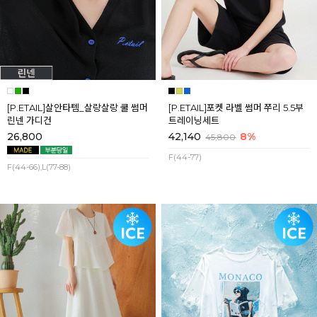
[P.ETAIL]살안타템_살랑살랑 쿨 썸머
[P.ETAIL]포켓 라벨 썸머 쭈리 5.5부
린넨 가디건
트레이닝세트
26,800
42,140
8%
45,800
F(44-77)
F(44-66),L(77-88)