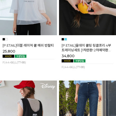
[P.ETAIL]더블 레이어 쿨 메쉬 반팔티
[P.ETAIL]올데이 쿨링 링클프리 4부
트레이닝세트 [1차완판! 2차예약판매]
25,800
[블랙L] 8월셋째주 순차배송
34,800
F(44-66),L(77-88)
F(44-66),L(77-88)