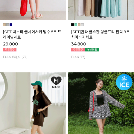
[SET]백누피 쿨시어서커 방수 5부 트
[SET]만타 쿨스판 링클프리 핀턱 9부
레이닝세트
치마바지세트
29,800
34,800
F(44-66),XL(77)
F(44-77)