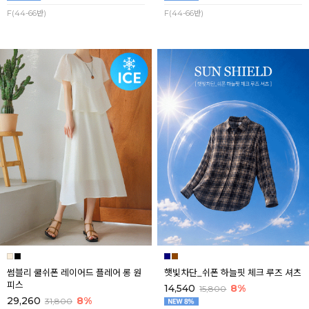
F(44-66반)
F(44-66반)
썸블리 쿨쉬폰 레이어드 플레어 롱 원
햇빛차단_쉬폰 하늘핏 체크 루즈 셔츠
피스
14,540
8%
15,800
29,260
8%
31,800