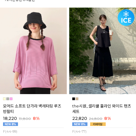
모어드 소프트 단가라 백레터링 루즈
the시원_셀리쿨 훌라인 와이드 팬츠
반팔티
세트
18,220
8%
22,820
8%
19,800
24,800
F(44-99)
F(44-77)