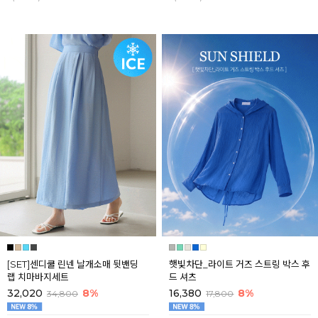
[SET]센디쿨 린넨 날개소매 뒷밴딩
햇빛차단_라이트 거즈 스트링 박스 후
랩 치마바지세트
드 셔츠
32,020
8%
16,380
8%
34,800
17,800