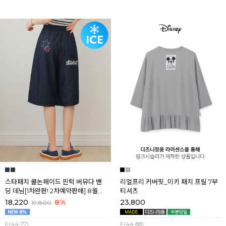
스타패치 쿨논페이드 핀턱 버뮤다 밴
리얼프리 커버핏_미키 패치 프릴 7부
딩 데님[1차완판! 2차예약판매] 8월셋
티셔츠
째주 순차배송
18,220
8%
23,800
19,800
F(44-77)
F(44-88)