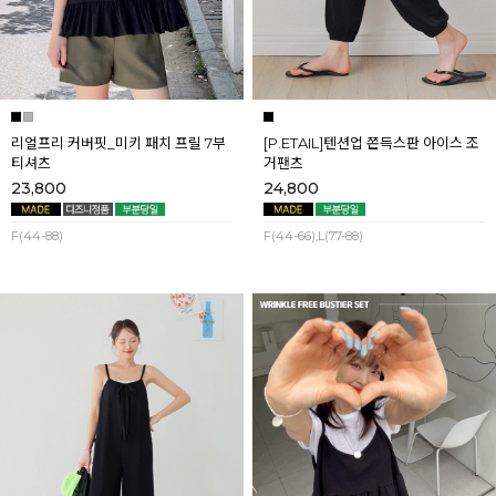
리얼프리 커버핏_미키 패치 프릴 7부
[P.ETAIL]텐션업 쫀득스판 아이스 조
티셔츠
거팬츠
23,800
24,800
F(44-88)
F(44-66),L(77-88)