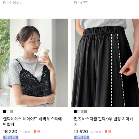
F(44-66반)
F(44-77)
앤틱레이스 레이어드 배색 뷔스티에
민즈 바스락쿨 핀턱 9부 밴딩 치마바
반팔티
지
18,220
8%
13,620
8%
19,800
14,800