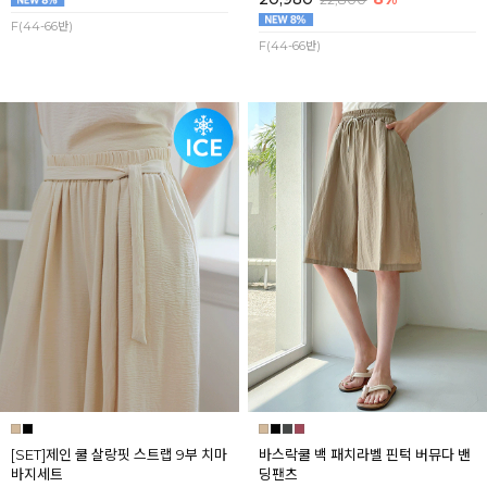
F(44-66반)
F(44-66반)
[SET]제인 쿨 살랑핏 스트랩 9부 치마
바스락쿨 백 패치라벨 핀턱 버뮤다 밴
바지세트
딩팬츠