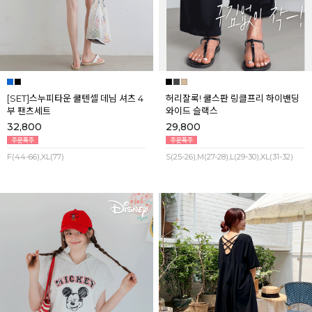
[SET]스누피타운 쿨텐셀 데님 셔츠 4
허리잘록! 쿨스판 링클프리 하이밴딩
부 팬츠세트
와이드 슬랙스
32,800
29,800
F(44-66),XL(77)
S(25-26),M(27-28),L(29-30),XL(31-32)