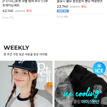
[P.ETAIL]포켓 라벨 썸머 쭈리 5.5부
클로디 쿨링 찰랑쫀득 밴딩 하렘팬츠
트레이닝세트
23,740
8%
25,800
42,140
8%
45,800
F(44-88)
F(44-77)
WEEKLY
한 주간 가장 많은 사랑을 받은 아이템