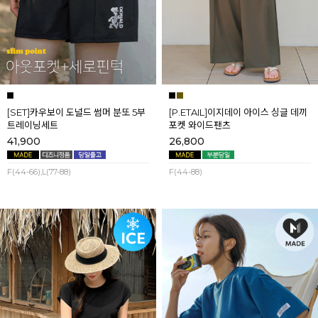
[SET]카우보이 도널드 썸머 분또 5부
[P.ETAIL]이지데이 아이스 싱글 데끼
트레이닝세트
포켓 와이드팬츠
41,900
26,800
F(44-66),L(77-88)
F(44-88)