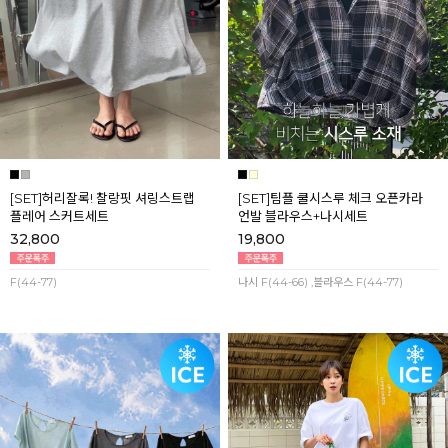
[SET]허리잘록! 찰랑핏 셔링스트랩
[SET]팀플 쿨시스루 체크 오픈카라
플레어 스커트세트
언발 블라우스+나시세트
32,800
19,800
F(44-77)
나시 F(44-66) ,블라우스 F(44-77)