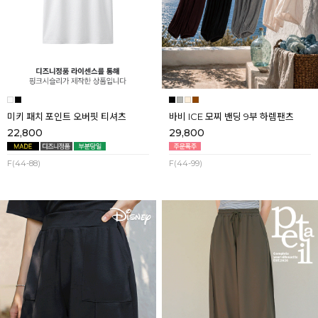
미키 패치 포인트 오버핏 티셔츠
바비 ICE 모찌 밴딩 9부 하렘팬츠
22,800
29,800
F(44-88)
F(44-99)