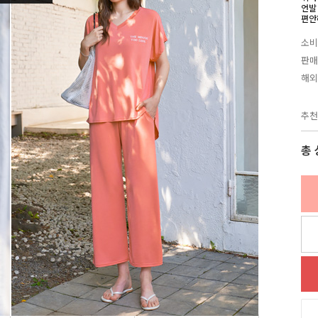
언발
편안
소비
판매
해외
추천
총 