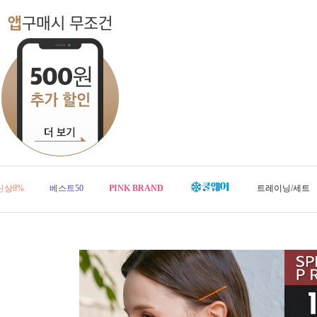
신상8%
베스트50
PINK BRAND
트레이닝/세트