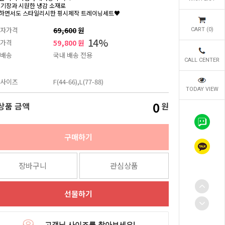
 기장과 시원한 냉감 소재로
하면서도 스타일리시한 핑시제작 트레이닝세트♥
자가격
69,600
원
CART (
0
)
14
%
가격
59,800 원
배송
국내 배송 전용
CALL CENTER
사이즈
F(44-66),L(77-88)
TODAY VIEW
0
상품 금액
원
구매하기
장바구니
관심상품
선물하기