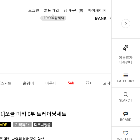
로그인
회원가입
장바구니(
0
)
마이페이지
배송조회
+10,000원혜택
BANK
KR
여름휴가
배송안내
CATEGORY
/스커트
홈웨어
아우터
Sale
77+
코디템
오늘발
SEARCH
+1]쏘쿨 미키 9부 트레이닝세트
BOARD
운 미키 나염과 레터링이 쏙~!
WISH LIST