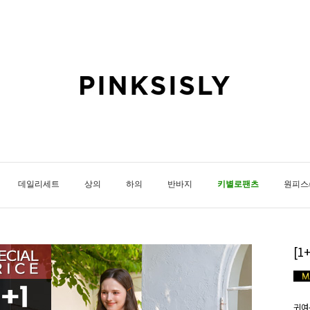
데일리세트
상의
하의
반바지
키별로팬츠
원피스
[1
귀여