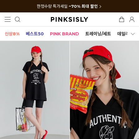
한정수량 특가세일
~70% 최대 할인
신상8%
베스트50
PINK BRAND
트레이닝/세트
데일리세트