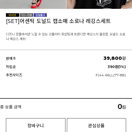
[SET]어센틱 도널드 캡소매 소로나 레깅스세트
디즈니 정품에서만 느낄 수 있는 고퀄리티 프린팅과 트렌디한 레깅스의 꿀조합, 도널드 소로
나 레깅스 세트!
39,800
원
판매가
적립금
390원(1%)
추천사이즈
F(44-66),L(77-88)
0
총 상품 금액
원
장바구니
관심상품