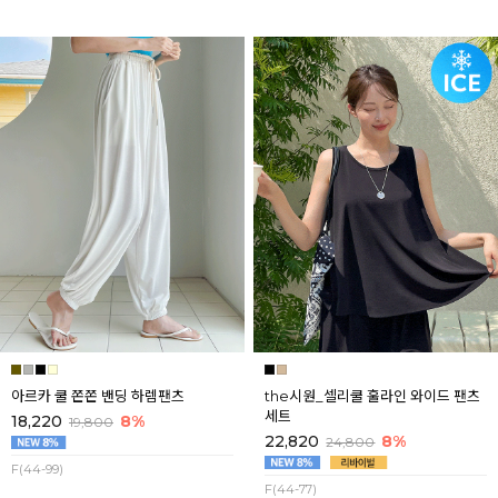
아르카 쿨 쫀쫀 밴딩 하렘팬츠
the시원_셀리쿨 훌라인 와이드 팬츠
세트
18,220
8%
19,800
22,820
8%
24,800
F(44-99)
F(44-77)