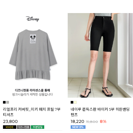
리얼프리 커버핏_미키 패치 프릴 7부
네이루 쫀득스판 바이커 5부 히든밴딩
티셔츠
팬츠
23,800
18,220
8%
19,800