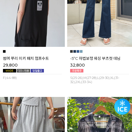
썸머 쭈리 미키 패치 점프수트
-5ºC 마법보정 워싱 부츠컷 데님
29,800
32,800
F(44-88)
S(25-26),M(27-28),L(29-30),XL(31-
32),2XL(33-34)