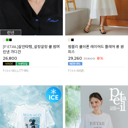
[P.ETAIL]살안타템_살랑살랑 쿨 썸머
썸블리 쿨쉬폰 레이어드 플레어 롱 원
린넨 가디건
피스
26,800
29,260
8%
31,800
F(44-66),L(77-88)
F(44-66반)