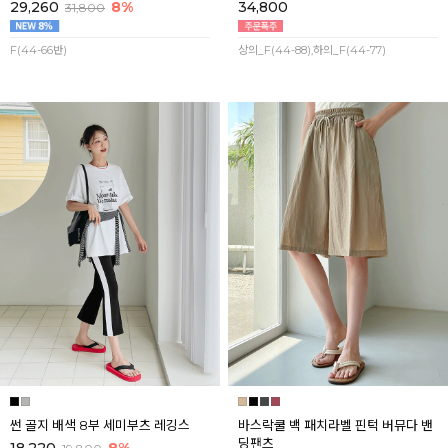
29,260
8%
34,800
31,800
F(44-66반)
상의_F(44-88),하의_F(44-77)
썬 골지 배색 8부 세미부츠 레깅스
바스락쿨 백 패치라벨 핀턱 버뮤다 밴
딩팬츠