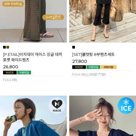
[P.ETAIL]이지데이 아이스 싱글 데끼
[SET]쿨컷팅 8부팬츠세트
포켓 와이드팬츠
27,800
26,800
F(44-66),L(66반-77반)
F(44-88)