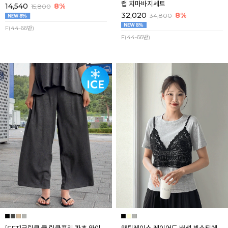
랩 치마바지세트
14,540
8%
15,800
32,020
8%
34,800
F(44-66반)
F(44-66반)