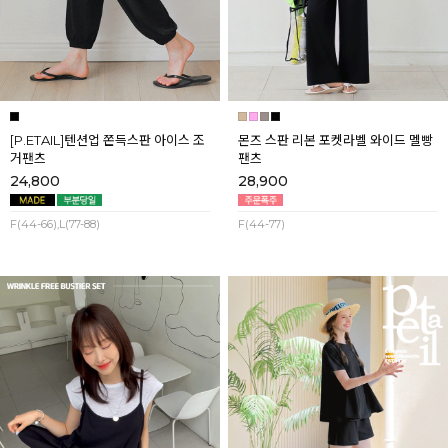
[P.ETAIL]텐션업 쫀득스판 아이스 조
몬즈 스판 리본 포켓라벨 와이드 멜빵
거팬츠
팬츠
24,800
28,900
F(44-66),L(77-88)
F(44-77)