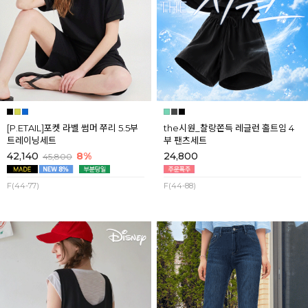
[P.ETAIL]포켓 라벨 썸머 쭈리 5.5부
the시원_찰랑쫀득 레글런 홀트임 4
트레이닝세트
부 팬츠세트
42,140
8%
24,800
45,800
F(44-77)
F(44-88)