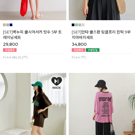
[SET]백누피 쿨시어서커 방수 5부 트
[SET]만타 쿨스판 링클프리 핀턱 9부
레이닝세트
치마바지세트
29,800
34,800
F(44-66),XL(77)
F(44-77)