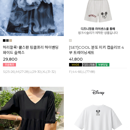
허리잘록! 쿨스판 링클프리 하이밴딩
[SET]COOL 분또 미키 캡슬리브 4
와이드 슬랙스
부 트레이닝세트
29,800
41,800
S(25-26),M(27-28),L(29-30),XL(31-32)
F(44-66),L(77-88)