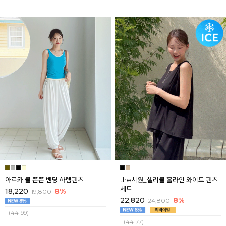
아르카 쿨 쫀쫀 밴딩 하렘팬츠
the시원_셀리쿨 훌라인 와이드 팬츠
세트
18,220
8%
19,800
22,820
8%
24,800
F(44-99)
F(44-77)