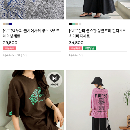
[SET]백누피 쿨시어서커 방수 5부 트
[SET]만타 쿨스판 링클프리 핀턱 9부
레이닝세트
치마바지세트
29,800
34,800
F(44-66),XL(77)
F(44-77)