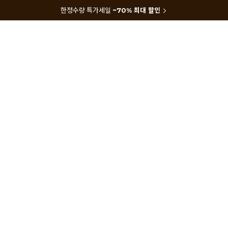
한정수량 특가세일
~70% 최대 할인