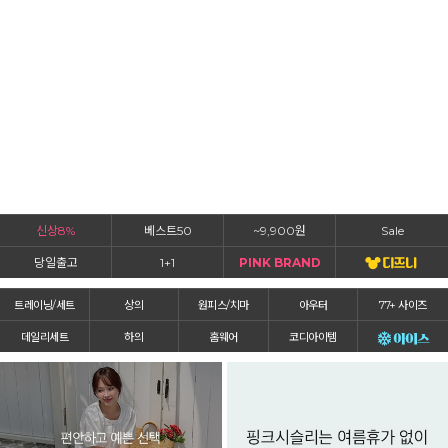
신상8%
베스트50
~9,900원
Sale
당일출고
1+1
PINK BRAND
트레이닝/세트
상의
원피스/치마
아우터
77+ 사이즈
데일리세트
하의
홈웨어
코디아이템