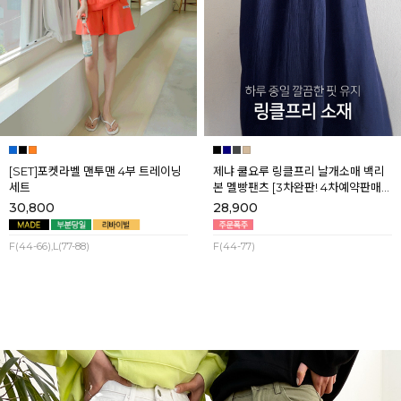
[SET]포켓라벨 맨투맨 4부 트레이닝
제냐 쿨요루 링클프리 날개소매 백리
세트
본 멜빵팬츠 [3차완판! 4차예약판매]
[네이비] 8월셋째주 순차배송
30,800
28,900
F(44-66),L(77-88)
F(44-77)