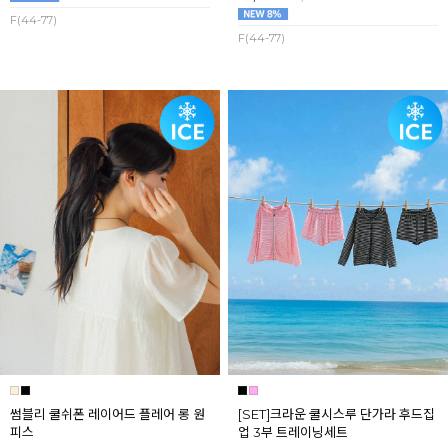
F(44-77)
F(44-77)
썸블리 쿨쉬폰 레이어드 플레어 롱 원
[SET]크라운 쿨시스루 단가라 후드집
피스
업 3부 트레이닝세트