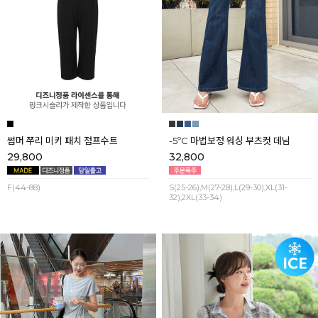
썸머 쭈리 미키 패치 점프수트
-5ºC 마법보정 워싱 부츠컷 데님
29,800
32,800
F(44-88)
S(25-26),M(27-28),L(29-30),XL(31-
32),2XL(33-34)