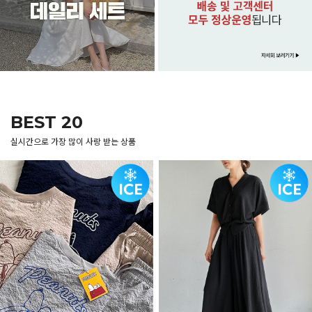
BEST 20
실시간으로 가장 많이 사랑 받는 상품