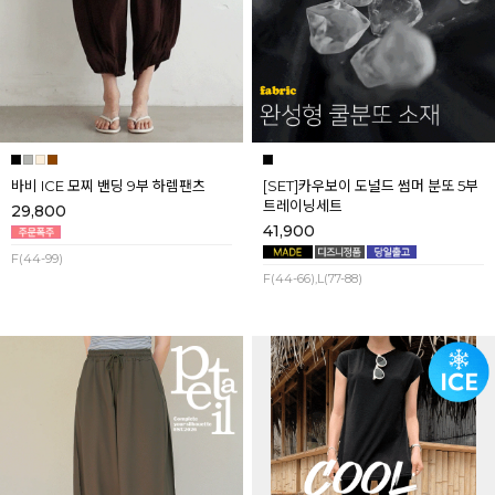
바비 ICE 모찌 밴딩 9부 하렘팬츠
[SET]카우보이 도널드 썸머 분또 5부
트레이닝세트
29,800
41,900
F(44-99)
F(44-66),L(77-88)