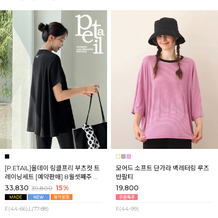
[P.ETAIL]올데이 링클프리 부츠컷 트
모어드 소프트 단가라 백레터링 루즈
레이닝세트 [예약판매] 8월셋째주 순
반팔티
차배송
33,830
15%
19,800
39,800
F(44-66),L(77-88)
F(44-99)