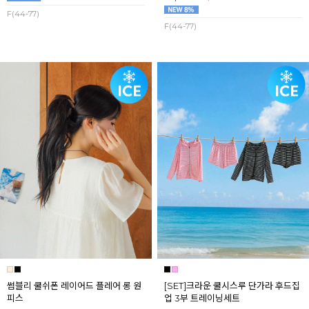
F(44-77)
F(44-77)
썸블리 쿨쉬폰 레이어드 플레어 롱 원
[SET]크라운 쿨시스루 단가라 후드집
피스
업 3부 트레이닝세트