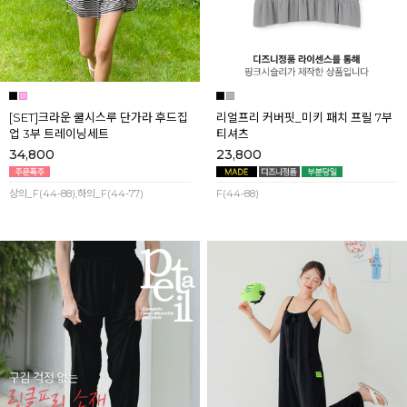
[SET]크라운 쿨시스루 단가라 후드집
리얼프리 커버핏_미키 패치 프릴 7부
업 3부 트레이닝세트
티셔츠
34,800
23,800
상의_F(44-88),하의_F(44-77)
F(44-88)