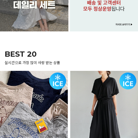
BEST 20
실시간으로 가장 많이 사랑 받는 상품