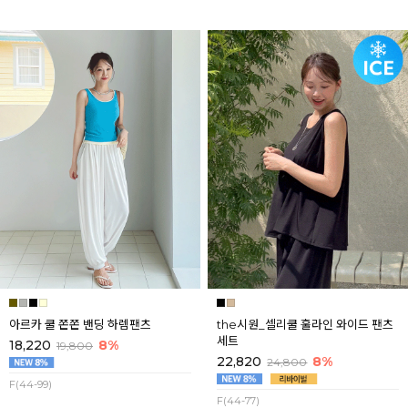
아르카 쿨 쫀쫀 밴딩 하렘팬츠
the시원_셀리쿨 훌라인 와이드 팬츠
세트
18,220
8%
19,800
22,820
8%
24,800
F(44-99)
F(44-77)