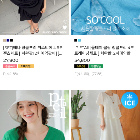
[SET]베나 링클프리 뷔스티에 4.5부
[P.ETAIL]올데이 쿨링 링클프리 4부
팬츠세트 [1차완판! 2차예약판매] [네
트레이닝세트 [1차완판! 2차예약판매]
이비,블랙] 8월셋째주 순차배송
[블랙L] 8월셋째주 순차배송
27,800
34,800
F(44-88)
F(44-66),L(77-88)