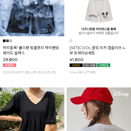
허리잘록! 쿨스판 링클프리 하이밴딩
[SET]COOL 분또 미키 캡슬리브 4
와이드 슬랙스
부 트레이닝세트
29,800
41,800
S(25-26),M(27-28),L(29-30),XL(31-32)
F(44-66),L(77-88)