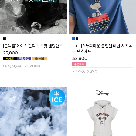
[블랙홀]아이스 핀턱 부츠컷 밴딩팬츠
[SET]스누피타운 쿨텐셀 데님 셔츠 4
부 팬츠세트
25,800
32,800
S(55),M(66),L(77),XL(88)
F(44-66),XL(77)