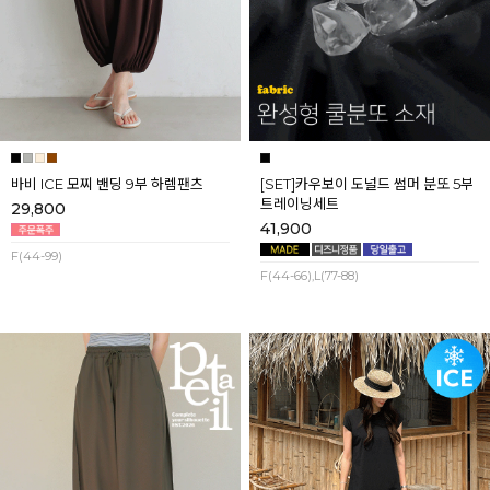
바비 ICE 모찌 밴딩 9부 하렘팬츠
[SET]카우보이 도널드 썸머 분또 5부
트레이닝세트
29,800
41,900
F(44-99)
F(44-66),L(77-88)