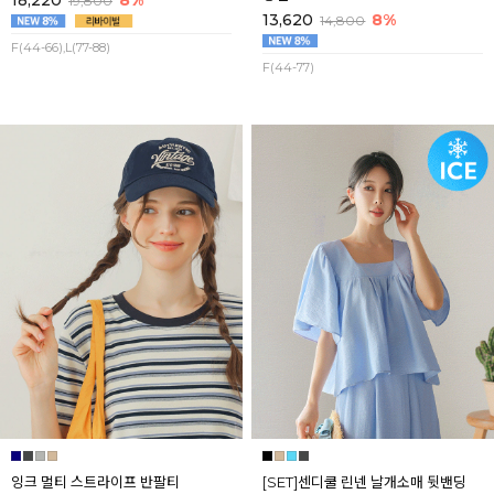
18,220
8%
19,800
13,620
8%
14,800
F(44-66),L(77-88)
F(44-77)
잉크 멀티 스트라이프 반팔티
[SET]센디쿨 린넨 날개소매 뒷밴딩