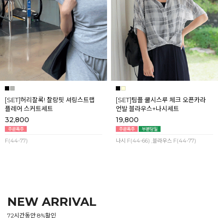
[SET]허리잘록! 찰랑핏 셔링스트랩
[SET]팀플 쿨시스루 체크 오픈카라
플레어 스커트세트
언발 블라우스+나시세트
32,800
19,800
F(44-77)
나시 F(44-66) ,블라우스 F(44-77)
NEW ARRIVAL
72시간동안 8%할인