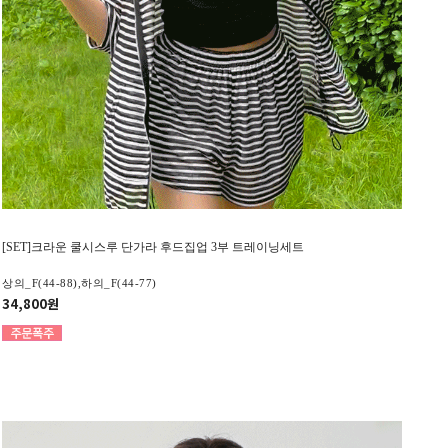
[SET]크라운 쿨시스루 단가라 후드집업 3부 트레이닝세트
상의_F(44-88),하의_F(44-77)
34,800원