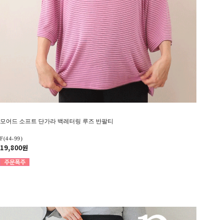
모어드 소프트 단가라 백레터링 루즈 반팔티
F(44-99)
19,800원