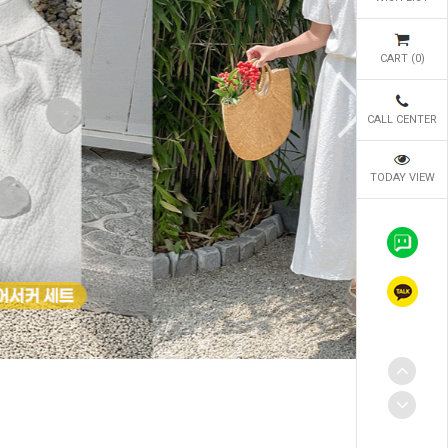
CART (
0
)
CALL CENTER
TODAY VIEW