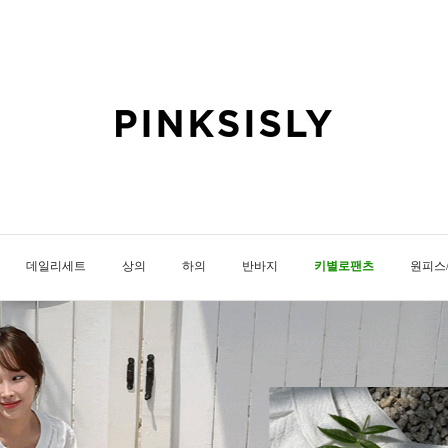
데일리세트
상의
하의
반바지
키별로팬츠
원피스