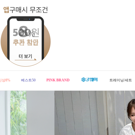
신상8%
베스트50
PINK BRAND
트레이닝/세트