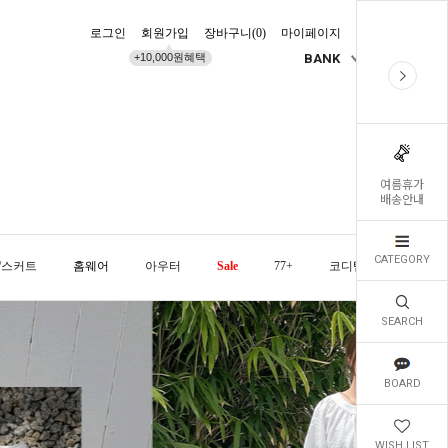
로그인
회원가입
장바구니(
0
)
마이페이지
배송조회
+10,000원혜택
BANK
KR
여름휴가
배송안내
CATEGORY
/스커트
홈웨어
아우터
Sale
77+
코디템
오늘발
SEARCH
BOARD
WISH LIST