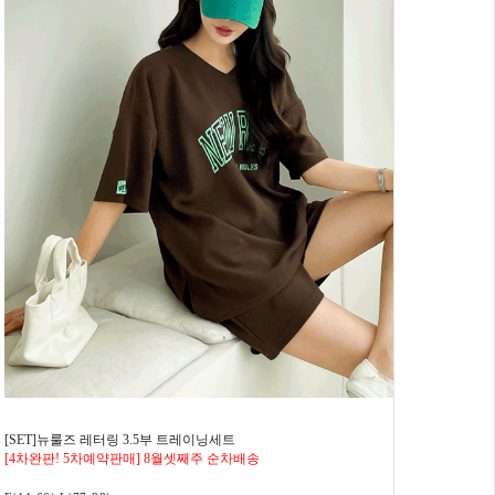
[SET]뉴룰즈 레터링 3.5부 트레이닝세트
[4차완판! 5차예약판매] 8월셋째주 순차배송