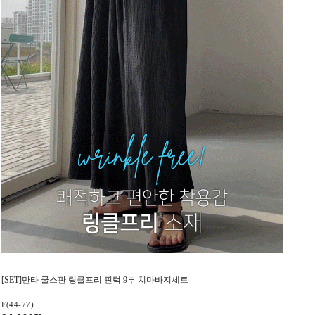
[SET]만타 쿨스판 링클프리 핀턱 9부 치마바지세트
F(44-77)