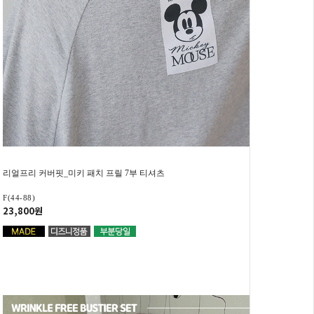
리얼프리 커버핏_미키 패치 프릴 7부 티셔츠
F(44-88)
23,800원