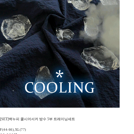
[SET]백누피 쿨시어서커 방수 5부 트레이닝세트
F(44-66),XL(77)